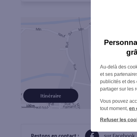
Personnal
gr
Au-delà des cook
et ses partenaire
publicités et des
partager sur les 
Itinéraire
Vous pouvez accéd
tout moment,
en 
Refuser les coo
Restons en contact :
sur Facebook