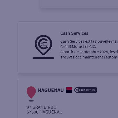
Vous êtes
Particulier
Professi
Cash Services
Cash Services est la nouvelle ma
Ma recherche
Crédit Mutuel et CIC.
A partir de septembre 2024, les
Trouvez dès maintenant l’automat
Une agence
Un service
Retrait de billets €
HAGUENAU
Dépôt de monnaie €
97 GRAND RUE
67500
HAGUENAU