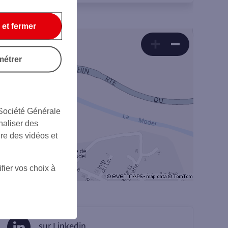
 et fermer
métrer
 Société Générale
naliser des
ire des vidéos et
fier vos choix à
sur Linkedin