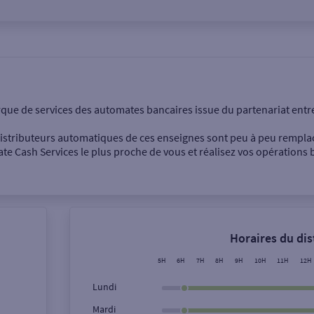
onnel
Entreprise
rque de services des automates bancaires issue du partenariat entr
 distributeurs automatiques de ces enseignes sont peu à peu rempla
e Cash Services le plus proche de vous et réalisez vos opérations b
Dépôt de billets €
Retrait de monnaie
Horaires du di
Dépôt de chèque €
5H
6H
7H
8H
9H
10H
11H
12H
Lundi
Mardi