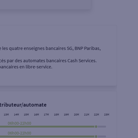
e les quatre enseignes bancaires SG, BNP Paribas,
cés par des automates bancaires Cash Services.
ancaires en libre-service.
 €
stributeur/automate
13H
14H
15H
16H
17H
18H
19H
20H
21H
22H
23H
06h00-22h00
06h00-22h00