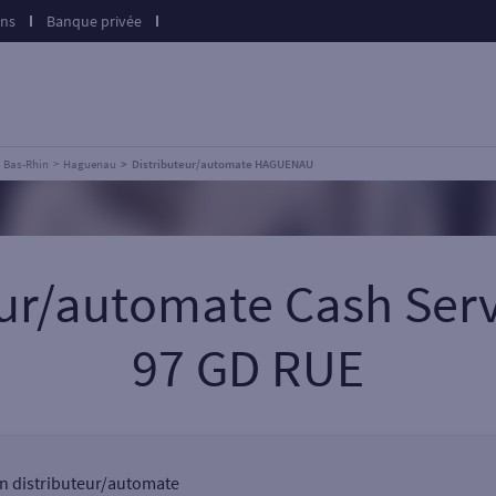
ons
Banque privée
Bas-Rhin
Haguenau
Distributeur/automate HAGUENAU
teur/automate Cash Se
97 GD RUE
un distributeur/automate