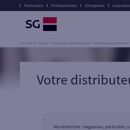
Particuliers
Professionnels
Entreprises
Associati
Vous êtes ici : Accueil
Trouver une agence bancaire
Distributeurs/automates
Votre distribu
Ma recherche :
Haguenau, particulier, 