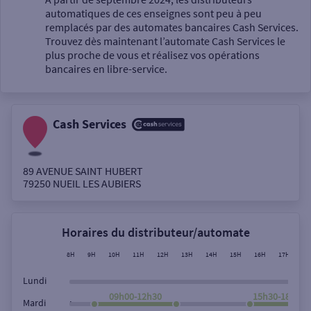
automatiques de ces enseignes sont peu à peu
Un service
remplacés par des automates bancaires Cash Services.
Trouvez dès maintenant l’automate Cash Services le
plus proche de vous et réalisez vos opérations
bancaires en libre-service.
Cash Services
Autour de moi
ou
89 AVENUE SAINT HUBERT
79250
NUEIL LES AUBIERS
Ville / Code postal
Horaires du distributeur/automate
Rue
8H
9H
10H
11H
12H
13H
14H
15H
16H
17H
18
Lundi
09h00-12h30
15h30-18h00
,
Mardi