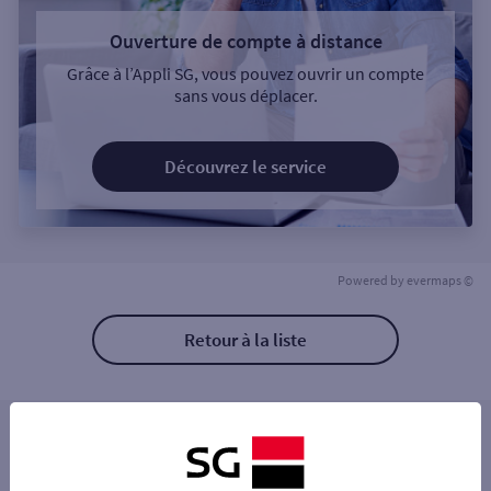
Ouverture de compte à distance
Grâce à l’Appli SG, vous pouvez ouvrir un compte
sans vous déplacer.
Découvrez le service
Powered by
evermaps ©
Retour à la liste
Les distributeurs/automates à proximité
MAULEON 8 RUE DE NANTES