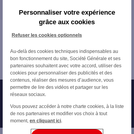
Les distributeurs/automates dans les villes à
BRESSUIRE 6 RUE DE LA HUCHETTE
proximité
BRESSUIRE
Personnaliser votre expérience
CERIZAY 2 RUE DU 11 NOVEMBRE
BRESSUIRE
grâce aux cookies
ST MESMIN 4 PL DU MARCHE
Vous êtes ici : Accueil
POUZAUGES RUE JEAN BAPTISTE COLBERT
Trouver une agence bancaire
Refuser les cookies optionnels
Distributeurs/automates
Deux-Sèvres
Au-delà des cookies techniques indispensables au
Nueil les Aubiers
bon fonctionnement du site, Société Générale et ses
Distributeur/automate NUEIL LES AUBIERS 89 AV SAINT
partenaires souhaitent avec votre accord, utiliser des
HUBER
cookies pour personnaliser des publicités et des
contenus, réaliser des mesures d’audience, vous
permettre de lire des vidéos et partager sur les
Nos engagements
Nous contacter
réseaux sociaux.
Particuliers
Autres sites SG
Vous pouvez accéder à notre charte cookies, à la liste
Professionnels
de nos partenaires et modifier vos choix à tout
moment,
en cliquant ici
.
Entreprises
Associations