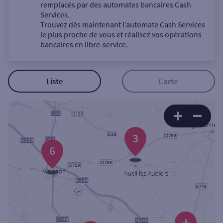
Un service
remplacés par des automates bancaires Cash
Services.
Trouvez dès maintenant l’automate Cash Services
le plus proche de vous et réalisez vos opérations
bancaires en libre-service.
Autour de moi
Liste
Carte
ou
Ville / Code postal
3
6
Rue
Rechercher