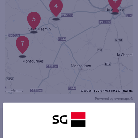
+
4
5
7
Powered by
evermaps ©
Les distributeurs/automates dans les villes à
proximité