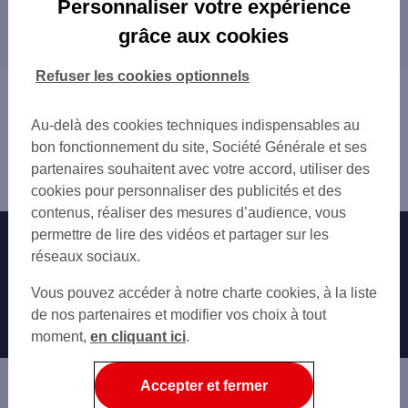
Personnaliser votre expérience
Les distributeurs/automates dans les
grâce aux cookies
départements limitrophes
16 CHARENTE
Refuser les cookies optionnels
17 CHARENTE-MARITIME
Vous êtes ici : Accueil
49 MAINE-ET-LOIRE
Trouver une agence bancaire
Au-delà des cookies techniques indispensables au
85 VENDÉE
Distributeurs/automates
bon fonctionnement du site, Société Générale et ses
86 VIENNE
Deux-Sèvres
partenaires souhaitent avec votre accord, utiliser des
Bressuire
cookies pour personnaliser des publicités et des
contenus, réaliser des mesures d’audience, vous
permettre de lire des vidéos et partager sur les
Nos engagements
Nous contacter
réseaux sociaux.
Particuliers
Autres sites SG
Vous pouvez accéder à notre charte cookies, à la liste
Professionnels
de nos partenaires et modifier vos choix à tout
moment,
en cliquant ici
.
Entreprises
Associations
Accepter et fermer