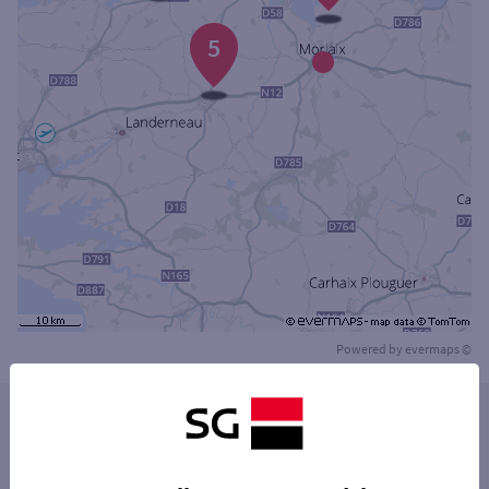
5
Powered by
evermaps ©
Les distributeurs/automates dans les villes à
proximité