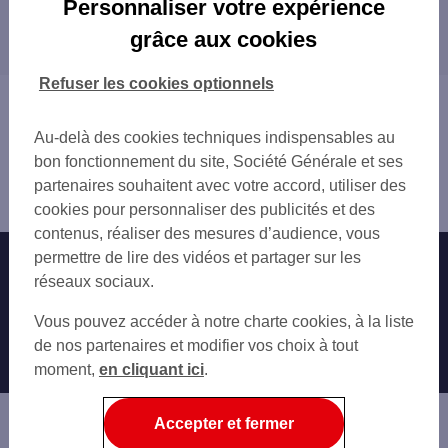
Personnaliser votre expérience
Les distributeurs/automates dans les
grâce aux cookies
départements limitrophes
22 CÔTES-D'ARMOR
Refuser les cookies optionnels
56 MORBIHAN
Vous êtes ici : Accueil
Trouver une agence bancaire
Au-delà des cookies techniques indispensables au
Distributeurs/automates
bon fonctionnement du site, Société Générale et ses
Finistère
partenaires souhaitent avec votre accord, utiliser des
Morlaix
cookies pour personnaliser des publicités et des
contenus, réaliser des mesures d’audience, vous
permettre de lire des vidéos et partager sur les
Nos engagements
Nous contacter
réseaux sociaux.
Particuliers
Autres sites SG
Vous pouvez accéder à notre charte cookies, à la liste
Professionnels
de nos partenaires et modifier vos choix à tout
moment,
en cliquant ici
.
Entreprises
Associations
Accepter et fermer