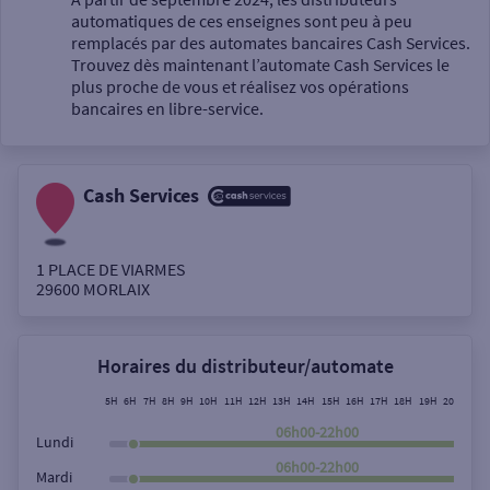
automatiques de ces enseignes sont peu à peu
Un service
remplacés par des automates bancaires Cash Services.
Trouvez dès maintenant l’automate Cash Services le
plus proche de vous et réalisez vos opérations
bancaires en libre-service.
Cash Services
Autour de moi
ou
1 PLACE DE VIARMES
29600
MORLAIX
Ville / Code postal
Horaires du distributeur/automate
Rue
5H
6H
7H
8H
9H
10H
11H
12H
13H
14H
15H
16H
17H
18H
19H
20H
21H
06h00-22h00
Lundi
06h00-22h00
Mardi