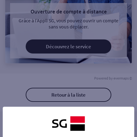
Ouverture de compte à distance
Grâce à l’Appli SG, vous pouvez ouvrir un compte
sans vous déplacer.
Découvrez le service
Powered by
evermaps ©
Retour à la liste
Les distributeurs/automates à proximité
MORLAIX 13 PL DES JACOBINS