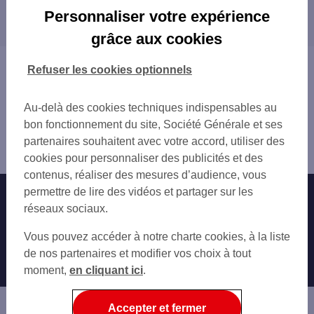
Les distributeurs/automates dans les villes à
PLOUEZOC'H
Personnaliser votre expérience
proximité
ST POL DE LEON 58 RUE CADIOU
grâce aux cookies
LANDIVISIAU 28 RUE PINVIDIC
SANTEC
Vous êtes ici : Accueil
Refuser les cookies optionnels
Trouver une agence bancaire
Distributeurs/automates
Au-delà des cookies techniques indispensables au
Finistère
bon fonctionnement du site, Société Générale et ses
Morlaix
partenaires souhaitent avec votre accord, utiliser des
Distributeur/automate MORLAIX 1 PL DES VIARMES
cookies pour personnaliser des publicités et des
contenus, réaliser des mesures d’audience, vous
permettre de lire des vidéos et partager sur les
Nos engagements
Nous contacter
réseaux sociaux.
Particuliers
Autres sites SG
Vous pouvez accéder à notre charte cookies, à la liste
Professionnels
de nos partenaires et modifier vos choix à tout
moment,
en cliquant ici
.
Entreprises
Associations
Accepter et fermer