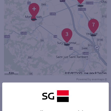
+
7
3
Powered by
evermaps ©
Les distributeurs/automates dans les villes à
proximité
ANDRÉZIEUX-BOUTHÉON