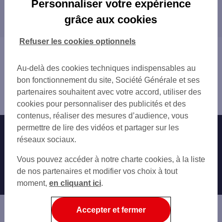
Personnaliser votre expérience
Les distributeurs/automates dans les
SAINT-JUST-SAINT-RAMBERT
grâce aux cookies
départements limitrophes
03 ALLIER
Refuser les cookies optionnels
07 ARDÈCHE
Vous êtes ici : Accueil
38 ISÈRE
Trouver une agence bancaire
Au-delà des cookies techniques indispensables au
43 HAUTE-LOIRE
Distributeurs/automates
bon fonctionnement du site, Société Générale et ses
63 PUY-DE-DÔME
Loire
partenaires souhaitent avec votre accord, utiliser des
69 RHÔNE
Montbrison
cookies pour personnaliser des publicités et des
71 SAÔNE-ET-LOIRE
contenus, réaliser des mesures d’audience, vous
permettre de lire des vidéos et partager sur les
Nos engagements
Nous contacter
réseaux sociaux.
Particuliers
Autres sites SG
Vous pouvez accéder à notre charte cookies, à la liste
Professionnels
de nos partenaires et modifier vos choix à tout
moment,
en cliquant ici
.
Entreprises
Associations
Accepter et fermer