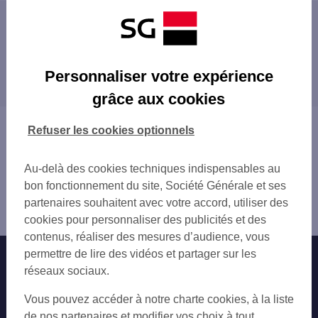
Les distributeurs/automates à proximité
CAEN 15 PL DE LA REPUBLIQUE
Les distributeurs/automates dans les villes à
CAEN 116 BD MAL LECLE
Personnaliser votre expérience
proximité
CAEN REPUBLIQUE
grâce aux cookies
CAEN 59 RUE SAINT JEAN
HÉROUVILLE-SAINT-CLAIR
CAEN ST JEAN
IFS
Vous êtes ici : Accueil
Refuser les cookies optionnels
CAEN 107 RUE DE FALAISE
Trouver une agence bancaire
CAEN 2 PL DE LA DEMI LUNE
Distributeurs/automates
CAEN LE PERICENTRE BAT A 27 AV DE
Au-delà des cookies techniques indispensables au
Calvados
CAEN 8 AV HENRY CHERON
bon fonctionnement du site, Société Générale et ses
Caen
CAEN 2 B BD GEORGES POMPID
partenaires souhaitent avec votre accord, utiliser des
Distributeur/automate CAEN THEATRE
CAEN CHU
cookies pour personnaliser des publicités et des
CAEN BEAULIEU
contenus, réaliser des mesures d’audience, vous
MONDEVILLE 26 RUE CHAPRON
permettre de lire des vidéos et partager sur les
Nos engagements
Nous contacter
CAEN COTE DE NACRE
réseaux sociaux.
IFS 47 AV JEAN VILAR
Particuliers
Autres sites SG
Vous pouvez accéder à notre charte cookies, à la liste
HEROUVILLE ST CLAIR QUARTIER DU VAL
Professionnels
de nos partenaires et modifier vos choix à tout