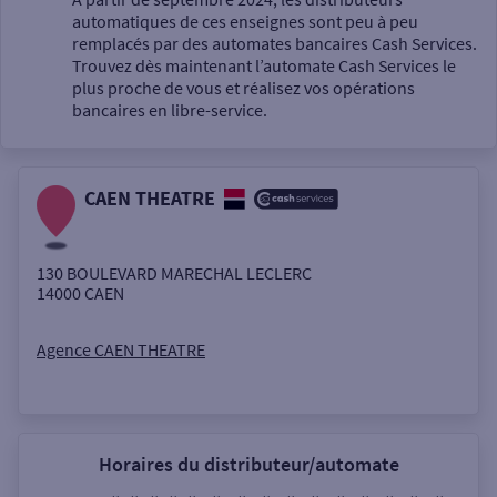
automatiques de ces enseignes sont peu à peu
Un service
remplacés par des automates bancaires Cash Services.
Trouvez dès maintenant l’automate Cash Services le
plus proche de vous et réalisez vos opérations
bancaires en libre-service.
CAEN THEATRE
Autour de moi
ou
130 BOULEVARD MARECHAL LECLERC
14000
CAEN
Ville / Code postal
Agence CAEN THEATRE
Rue
Horaires du distributeur/automate