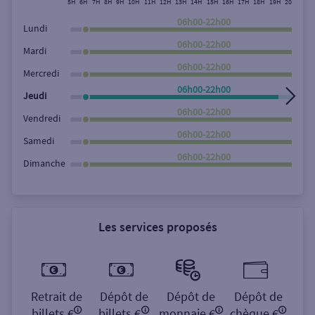
5H
6H
7H
8H
9H
10H
11H
12H
13H
14H
15H
16H
17H
18H
19H
20H
21H
Rechercher
06h00-22h00
Lundi
06h00-22h00
Mardi
06h00-22h00
Mercredi
06h00-22h00
Jeudi
06h00-22h00
Vendredi
06h00-22h00
Samedi
06h00-22h00
Dimanche
Les services proposés
Retrait de
Dépôt de
Dépôt de
Dépôt de
billets €
billets €
monnaie €
chèque €