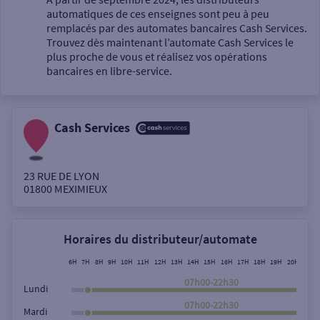
automatiques de ces enseignes sont peu à peu
Un service
remplacés par des automates bancaires Cash Services.
Trouvez dès maintenant l’automate Cash Services le
plus proche de vous et réalisez vos opérations
bancaires en libre-service.
Cash Services
Autour de moi
ou
23 RUE DE LYON
01800
MEXIMIEUX
Ville / Code postal
Horaires du distributeur/automate
Rue
6H
7H
8H
9H
10H
11H
12H
13H
14H
15H
16H
17H
18H
19H
20H
21H
07h00-22h30
Lundi
07h00-22h30
Mardi