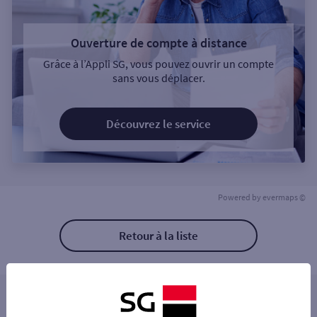
Ouverture de compte à distance
Grâce à l’Appli SG, vous pouvez ouvrir un compte
sans vous déplacer.
Découvrez le service
Powered by
evermaps ©
Retour à la liste
Les distributeurs/automates à proximité