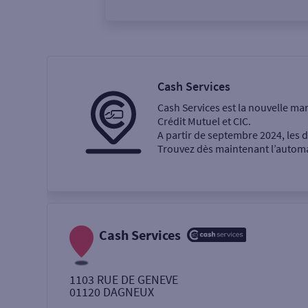
Vous êtes
Particulier
Professi
Cash Services
Cash Services est la nouvelle ma
Ma recherche
Crédit Mutuel et CIC.
A partir de septembre 2024, les
Trouvez dès maintenant l’automat
Une agence
Un service
Retrait de billets €
Cash Services
Dépôt de monnaie €
1103 RUE DE GENEVE
01120
DAGNEUX