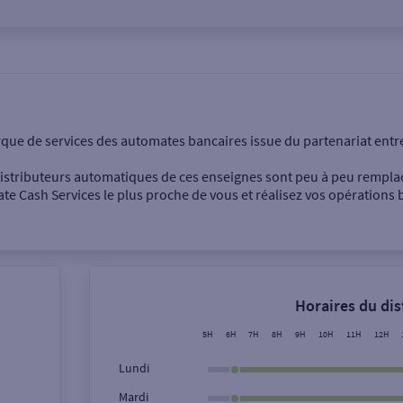
onnel
Entreprise
rque de services des automates bancaires issue du partenariat entr
 distributeurs automatiques de ces enseignes sont peu à peu rempla
e Cash Services le plus proche de vous et réalisez vos opérations b
Dépôt de billets €
Retrait de monnaie
Horaires du di
Dépôt de chèque €
5H
6H
7H
8H
9H
10H
11H
12H
Lundi
Mardi