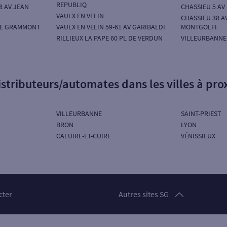
REPUBLIQ
8 AV JEAN
CHASSIEU 5 AV
VAULX EN VELIN
CHASSIEU 38 A
UE GRAMMONT
VAULX EN VELIN 59-61 AV GARIBALDI
MONTGOLFI
RILLIEUX LA PAPE 60 PL DE VERDUN
VILLEURBANNE
istributeurs/automates dans les villes à pro
VILLEURBANNE
SAINT-PRIEST
BRON
LYON
CALUIRE-ET-CUIRE
VÉNISSIEUX
Particuliers
cter
Autres sites SG
Professionnels
Entreprises