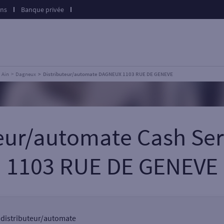
ons
Banque privée
Ain
Dagneux
Distributeur/automate DAGNEUX 1103 RUE DE GENEVE
teur/automate Cash S
1103 RUE DE GENEVE
n distributeur/automate