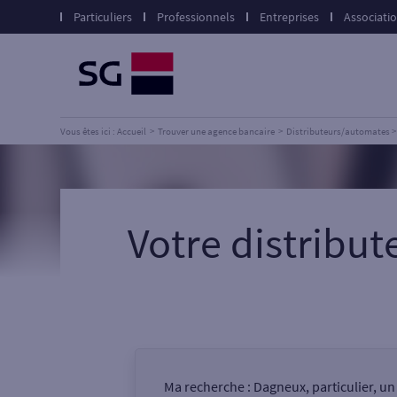
Particuliers
Professionnels
Entreprises
Associati
Vous êtes ici : Accueil
Trouver une agence bancaire
Distributeurs/automates
Votre distribu
Ma recherche :
Dagneux, particulier, u