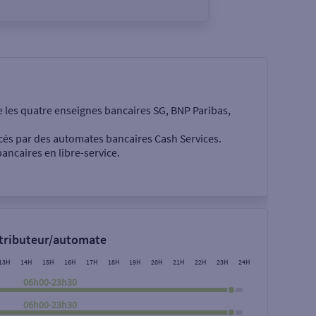
e les quatre enseignes bancaires SG, BNP Paribas,
cés par des automates bancaires Cash Services.
ancaires en libre-service.
 €
stributeur/automate
13H
14H
15H
16H
17H
18H
19H
20H
21H
22H
23H
24H
06h00-23h30
06h00-23h30