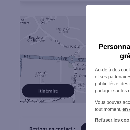
Personnal
gr
Au-delà des cook
et ses partenaire
publicités et des
Itinéraire
partager sur les 
Vous pouvez accéd
tout moment,
en 
Refuser les coo
Restons en contact :
sur Facebook