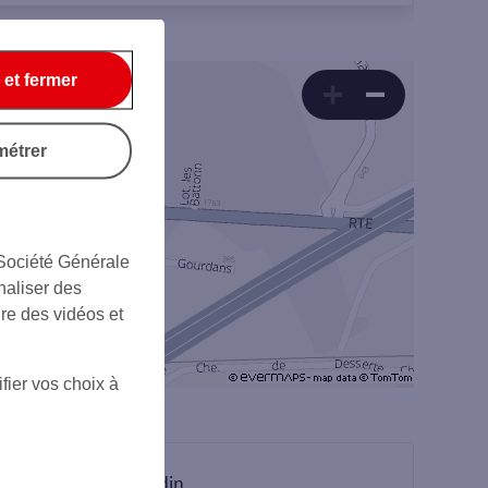
 et fermer
métrer
 Société Générale
naliser des
ire des vidéos et
fier vos choix à
sur Linkedin