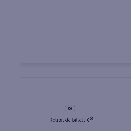
Autour de moi
ou
Retrait de billets €