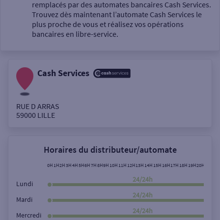
Un service
remplacés par des automates bancaires Cash Services.
Trouvez dès maintenant l’automate Cash Services le
plus proche de vous et réalisez vos opérations
bancaires en libre-service.
Cash Services
Autour de moi
ou
RUE D ARRAS
59000
LILLE
Ville / Code postal
Horaires du distributeur/automate
Rue
0H
1H
2H
3H
4H
5H
6H
7H
8H
9H
10H
11H
12H
13H
14H
15H
16H
17H
18H
19H
20H
21H
22
24/24h
Lundi
24/24h
Mardi
Rechercher
24/24h
Mercredi