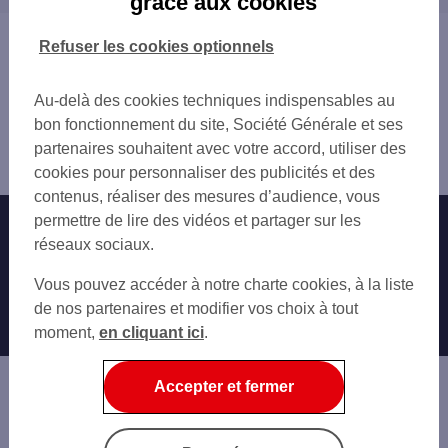
grâce aux cookies
LILLE GARES
RONCHIN
CARREFOUR MARKET LILLE GAMBETTA
LA MADELEINE
Vous êtes ici : Accueil
Refuser les cookies optionnels
LILLE RIHOUR
MONS-EN-BAROEUL
Trouver une agence bancaire
LILLE RIHOUR
LOOS
Distributeurs/automates
LILLE 312 RUE LEON GAMBETTA
Au-delà des cookies techniques indispensables au
FACHES-THUMESNIL
Nord
LILLE NOUVELLE AVENTURE
bon fonctionnement du site, Société Générale et ses
LAMBERSART
Lille
LILLE 9 PL DU GAL DE GAULLE
partenaires souhaitent avec votre accord, utiliser des
WATTIGNIES
Distributeur/automate MATCH LILLE
GARE SNCF LILLE FLANDRE
cookies pour personnaliser des publicités et des
SAINT-ANDRÉ-LEZ-LILLE
LILLE ESPACE PRO
contenus, réaliser des mesures d’audience, vous
VILLENEUVE-D'ASCQ
LILLE SLAT 1-2-3
permettre de lire des vidéos et partager sur les
Nos engagements
Nous contacter
MARCQ-EN-BAROEUL
LILLE SLAT 2-3
réseaux sociaux.
MARQUETTE-LEZ-LILLE
LILLE SLAT 4-5
Particuliers
HAUBOURDIN
Autres sites SG
Vous pouvez accéder à notre charte cookies, à la liste
LILLE 38 RUE NATIONALE
WASQUEHAL
Professionnels
de nos partenaires et modifier vos choix à tout
LILLE 33 AV LE CORBUSIER
CROIX
moment,
en cliquant ici
.
LILLE R MARQUILLIES
Entreprises
SECLIN
LILLE VAUBAN
HEM
Associations
Accepter et fermer
BONDUES
Banque privée
MOUVAUX
ROUBAIX
Informations légales
Economie Publique