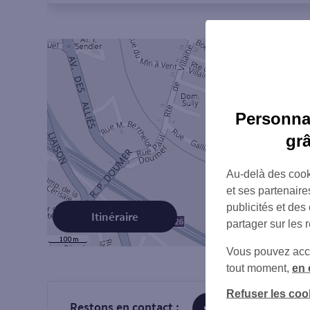
Personnal
gr
Au-delà des cook
et ses partenaire
publicités et des
Itinéraire
partager sur les 
Vous pouvez accéd
tout moment,
en 
Refuser les coo
Restons en contact :
sur Facebook