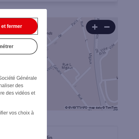
 et fermer
métrer
 Société Générale
naliser des
ire des vidéos et
fier vos choix à
sur Linkedin