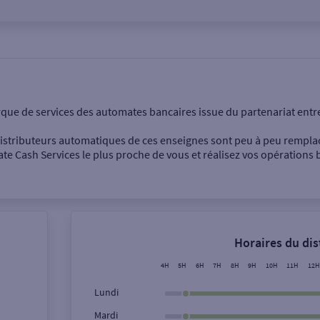
onnel
Entreprise
rque de services des automates bancaires issue du partenariat entr
 distributeurs automatiques de ces enseignes sont peu à peu rempla
e Cash Services le plus proche de vous et réalisez vos opérations b
Dépôt de billets €
Retrait de monnaie
Horaires du di
Dépôt de chèque €
4H
5H
6H
7H
8H
9H
10H
11H
12H
Lundi
Mardi