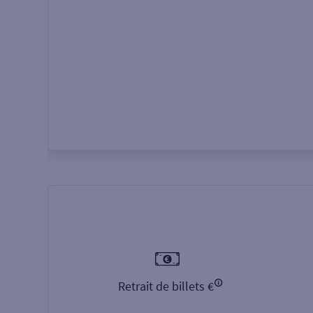
Autour de moi
ou
Retrait de billets €