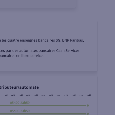
e les quatre enseignes bancaires SG, BNP Paribas,
cés par des automates bancaires Cash Services.
ancaires en libre-service.
 €
stributeur/automate
13H
14H
15H
16H
17H
18H
19H
20H
21H
22H
23H
24H
05h00-23h59
05h00-23h59