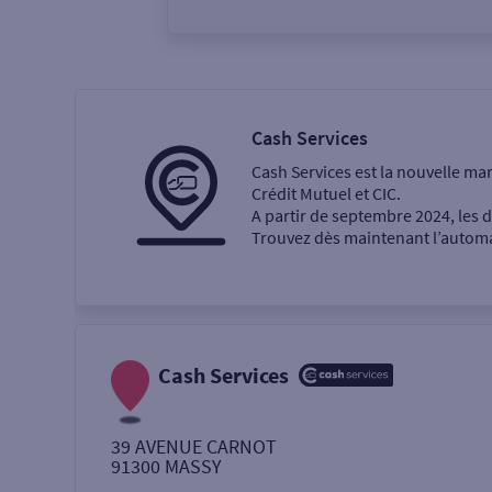
Vous êtes
Particulier
Professi
Cash Services
Cash Services est la nouvelle ma
Ma recherche
Crédit Mutuel et CIC.
A partir de septembre 2024, les
Trouvez dès maintenant l’automat
Une agence
Un service
Retrait de billets €
Cash Services
Dépôt de monnaie €
39 AVENUE CARNOT
91300
MASSY