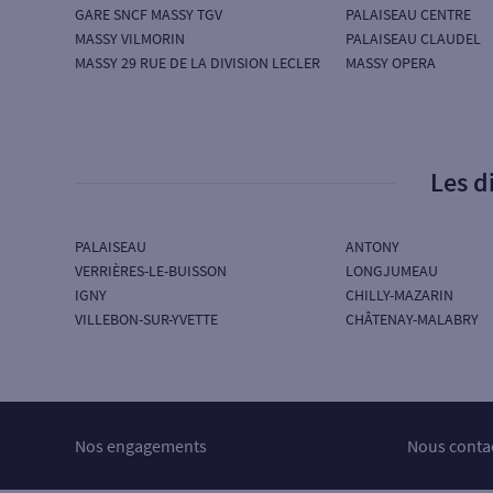
GARE SNCF MASSY TGV
PALAISEAU CENTRE
MASSY VILMORIN
PALAISEAU CLAUDEL
MASSY 29 RUE DE LA DIVISION LECLER
MASSY OPERA
Les d
PALAISEAU
ANTONY
VERRIÈRES-LE-BUISSON
LONGJUMEAU
IGNY
CHILLY-MAZARIN
VILLEBON-SUR-YVETTE
CHÂTENAY-MALABRY
Nos engagements
Nous conta