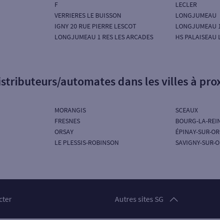
F
LECLER
VERRIERES LE BUISSON
LONGJUMEAU
IGNY 20 RUE PIERRE LESCOT
LONGJUMEAU 1
LONGJUMEAU 1 RES LES ARCADES
HS PALAISEAU 
istributeurs/automates dans les villes à pro
MORANGIS
SCEAUX
FRESNES
BOURG-LA-REI
ORSAY
ÉPINAY-SUR-O
LE PLESSIS-ROBINSON
SAVIGNY-SUR-
Particuliers
cter
Autres sites SG
Professionnels