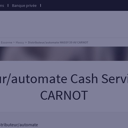
ons
Banque privée
Essonne
Massy
Distributeur/automate MASSY 39 AV CARNOT
eur/automate Cash Serv
CARNOT
istributeur/automate