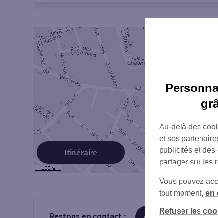
Personnal
gr
Au-delà des cook
et ses partenaire
publicités et des
Itinéraire
partager sur les 
Vous pouvez accéd
tout moment,
en 
Refuser les coo
Restons en contact :
sur Facebook