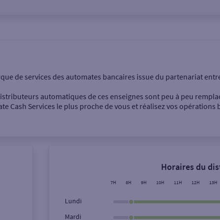
onnel
Entreprise
rque de services des automates bancaires issue du partenariat entr
 distributeurs automatiques de ces enseignes sont peu à peu rempla
e Cash Services le plus proche de vous et réalisez vos opérations b
Dépôt de billets €
Retrait de monnaie
Horaires du di
Dépôt de chèque €
7H
8H
9H
10H
11H
12H
13H
Lundi
Mardi