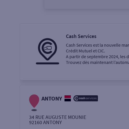
Vous êtes
Particulier
Professi
Cash Services
Cash Services est la nouvelle ma
Ma recherche
Crédit Mutuel et CIC.
A partir de septembre 2024, les
Trouvez dès maintenant l’automat
Une agence
Un service
Retrait de billets €
ANTONY
Dépôt de monnaie €
34 RUE AUGUSTE MOUNIE
92160
ANTONY