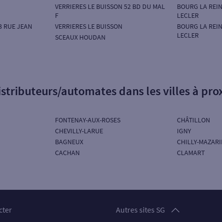
VERRIERES LE BUISSON 52 BD DU MAL
BOURG LA REIN
F
LECLER
3 RUE JEAN
VERRIERES LE BUISSON
BOURG LA REIN
LECLER
SCEAUX HOUDAN
istributeurs/automates dans les villes à pro
FONTENAY-AUX-ROSES
CHÂTILLON
CHEVILLY-LARUE
IGNY
BAGNEUX
CHILLY-MAZARI
CACHAN
CLAMART
Particuliers
cter
Autres sites SG
Professionnels