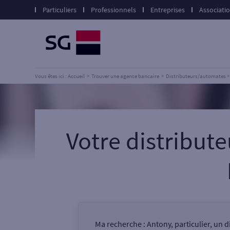
Particuliers
Professionnels
Entreprises
Associati
Vous êtes ici : Accueil
Trouver une agence bancaire
Distributeurs/automates
Votre distribu
Ma recherche :
Antony, particulier, un 