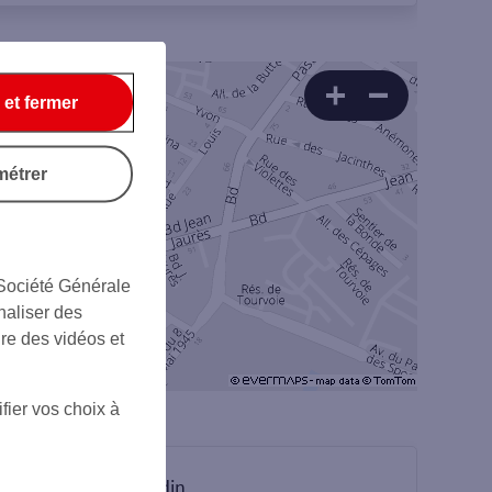
 et fermer
métrer
 Société Générale
naliser des
ire des vidéos et
fier vos choix à
sur Linkedin