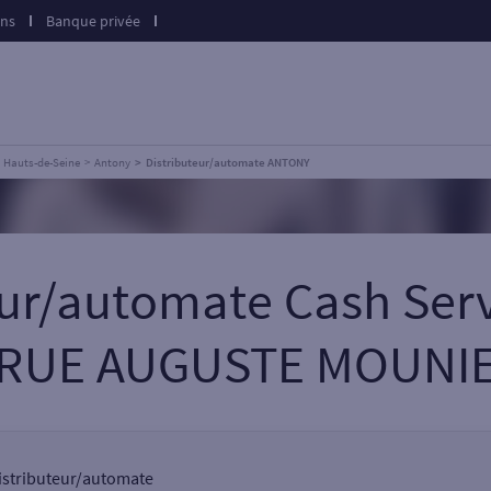
ons
Banque privée
Hauts-de-Seine
Antony
Distributeur/automate ANTONY
teur/automate Cash Ser
RUE AUGUSTE MOUNI
distributeur/automate