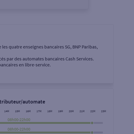
e les quatre enseignes bancaires SG, BNP Paribas,
cés par des automates bancaires Cash Services.
ancaires en libre-service.
 €
stributeur/automate
14H
15H
16H
17H
18H
19H
20H
21H
22H
23H
08h00-22h00
08h00-22h00