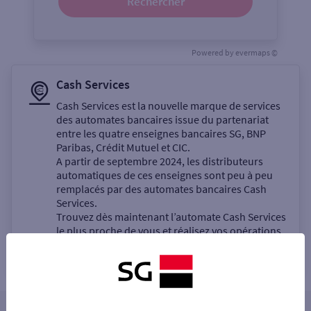
Rechercher
Powered by
evermaps ©
Cash Services
Cash Services est la nouvelle marque de services
des automates bancaires issue du partenariat
entre les quatre enseignes bancaires SG, BNP
Paribas, Crédit Mutuel et CIC.
A partir de septembre 2024, les distributeurs
automatiques de ces enseignes sont peu à peu
remplacés par des automates bancaires Cash
Services.
Trouvez dès maintenant l’automate Cash Services
le plus proche de vous et réalisez vos opérations
bancaires en libre-service.