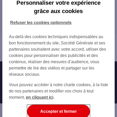
Les distributeurs/automates en France
Personnaliser votre expérience
PARIS
grâce aux cookies
Tous nos distributeurs/automates en France
MARSEILLE
LYON
Refuser les cookies optionnels
Trouver Votre agence SG
TOULOUSE
NICE
Au-delà des cookies techniques indispensables au
Vous êtes ici : Accueil
NANTES
bon fonctionnement du site, Société Générale et ses
Trouver une agence bancaire
STRASBOURG
partenaires souhaitent avec votre accord, utiliser des
Distributeurs/automates
MONTPELLIER
cookies pour personnaliser des publicités et des
BORDEAUX
contenus, réaliser des mesures d’audience, vous
LILLE
permettre de lire des vidéos et partager sur les
Nos engagements
Nous contacter
RENNES
réseaux sociaux.
REIMS
Particuliers
Autres sites SG
Vous pouvez accéder à notre charte cookies, à la liste
LE HAVRE
Professionnels
de nos partenaires et modifier vos choix à tout
SAINT-ETIENNE
moment,
TOULON
en cliquant ici
.
Entreprises
GRENOBLE
Associations
ANGERS
Accepter et fermer
DIJON