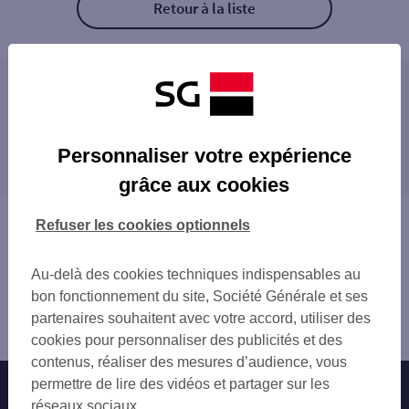
Retour à la liste
Les distributeurs/automates à proximité
C.CIAL QWARTZ
Les distributeurs/automates dans les villes à
ASNIERES GRESILLONS
Personnaliser votre expérience
proximité
ST OUEN PLACE ARMES
grâce aux cookies
EPINAY SUR SEINE 51-53 BD FOCH
VILLENEUVE-LA-GARENNE
GENNEVILLIERS 187 AV GABRIEL PERI
ÉPINAY-SUR-SEINE
Vous êtes ici : Accueil
Refuser les cookies optionnels
GENNEVILLIERS
SAINT-OUEN
Trouver une agence bancaire
ST DENIS CARRF PLEYEL
ASNIÈRES-SUR-SEINE
Distributeurs/automates
SAINT DENIS CENTRE
Au-delà des cookies techniques indispensables au
SAINT-DENIS
Hauts-de-Seine
ST DENIS 43 BD MARCEL SEMBAT
bon fonctionnement du site, Société Générale et ses
CLICHY
Gennevilliers
ST DENIS 93 RUE DE LA REPUBLIQUE
partenaires souhaitent avec votre accord, utiliser des
VILLETANEUSE
Distributeur/automate LM GENNEVILLIERS
ST OUEN 47 BD JEAN JAURES
cookies pour personnaliser des publicités et des
BOIS-COLOMBES
EPINAY CENTRE
contenus, réaliser des mesures d’audience, vous
ENGHIEN-LES-BAINS
ST OUEN 32 RUE DES BATELIERS
permettre de lire des vidéos et partager sur les
Nos engagements
Nous contacter
PIERREFITTE-SUR-SEINE
CLICHY BEAUJON
réseaux sociaux.