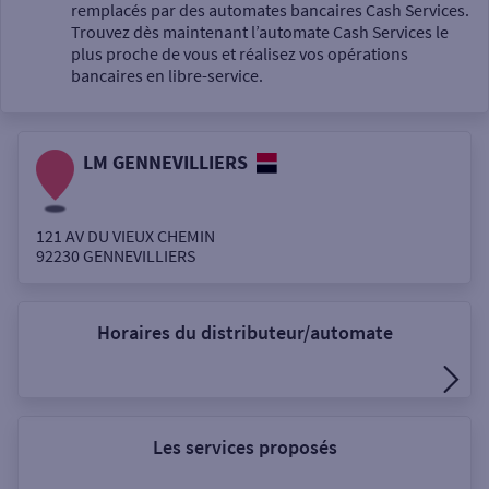
Un service
remplacés par des automates bancaires Cash Services.
Trouvez dès maintenant l’automate Cash Services le
plus proche de vous et réalisez vos opérations
bancaires en libre-service.
LM GENNEVILLIERS
Autour de moi
ou
121 AV DU VIEUX CHEMIN
92230
GENNEVILLIERS
Ville / Code postal
Horaires du distributeur/automate
Rue
Les services proposés
Rechercher