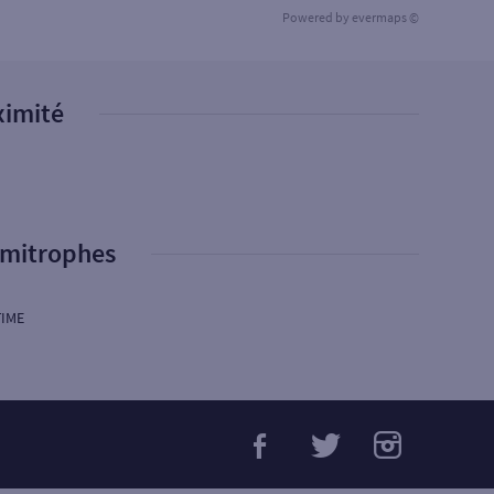
Powered by
evermaps ©
ximité
imitrophes
TIME