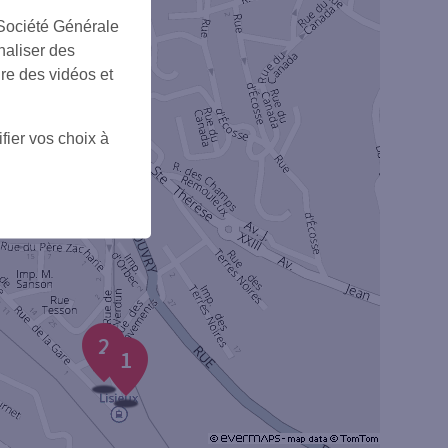
 Société Générale
naliser des
ire des vidéos et
fier vos choix à
2
1