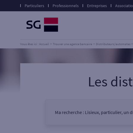
Particuliers
Professionnels
Entreprises
Associati
Vous êtes ici : Accueil
Trouver une agence bancaire
Distributeurs/automates
Les dis
Ma recherche :
Lisieux, particulier, un
Vous êtes