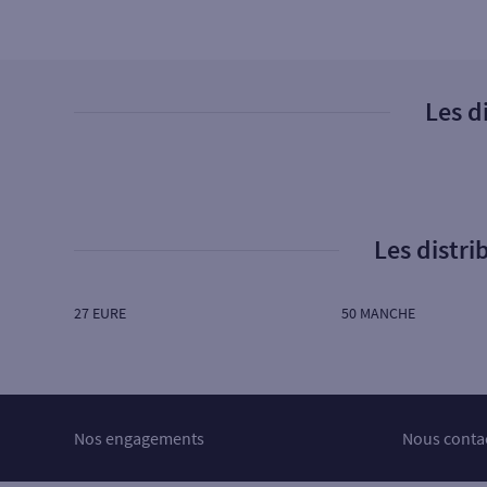
14100 LISIEUX
Ouvert aujourd’hui :
06H00 à 22H00
5
Cash Services
Les d
85 RUE HENRY CHERON
14100 LISIEUX
Ouvert aujourd’hui :
06H00 à 22H30
Les distr
27 EURE
50 MANCHE
Nos engagements
Nous conta