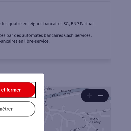
e les quatre enseignes bancaires SG, BNP Paribas,
cés par des automates bancaires Cash Services.
ancaires en libre-service.
eux
 €
 et fermer
métrer
Rechercher