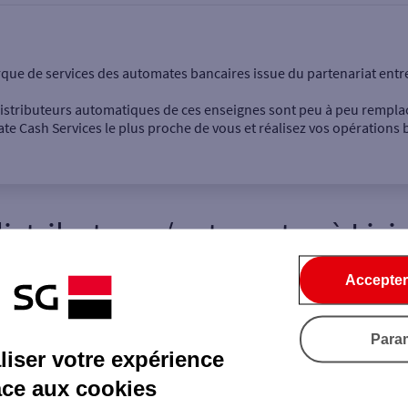
onnel
Entreprise
rque de services des automates bancaires issue du partenariat entr
 distributeurs automatiques de ces enseignes sont peu à peu rempla
e Cash Services le plus proche de vous et réalisez vos opérations b
distributeurs/automates
à
Lisi
Dépôt de billets €
Retrait de monnaie
Accepter
Dépôt de chèque €
4
Para
5
iser votre expérience
Ville / Code postal
Rue
âce aux cookies
3