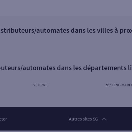
istributeurs/automates dans les villes à pro
ibuteurs/automates dans les départements l
61 ORNE
76 SEINE-MARI
Particuliers
cter
Autres sites SG
Professionnels