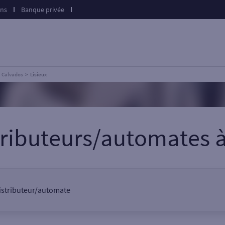
ons
Banque privée
Calvados
Lisieux
tributeurs/automates
 distributeur/automate