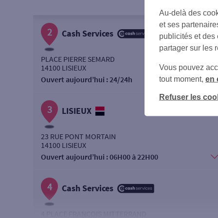
Au-delà des cook
et ses partenaire
2
Cash Services
publicités et des
partager sur les 
PLACE PIERRE SEMARD
14100 LISIEUX
Vous pouvez accéd
Ouvert aujourd’hui :
24/24h
tout moment,
en 
Refuser les coo
3
LISIEUX
23 RUE PONT MORTAIN
14100 LISIEUX
Ouvert aujourd’hui :
06H00 à 22H00
4
Cash Services
4 PLACE FRANCOIS MITTERRAND