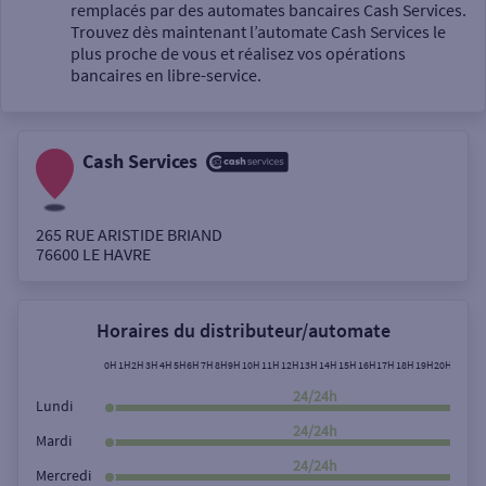
Un service
remplacés par des automates bancaires Cash Services.
Trouvez dès maintenant l’automate Cash Services le
plus proche de vous et réalisez vos opérations
bancaires en libre-service.
Cash Services
Autour de moi
ou
265 RUE ARISTIDE BRIAND
76600
LE HAVRE
Ville / Code postal
Horaires du distributeur/automate
Rue
0H
1H
2H
3H
4H
5H
6H
7H
8H
9H
10H
11H
12H
13H
14H
15H
16H
17H
18H
19H
20H
21H
22
24/24h
Lundi
24/24h
Mardi
Rechercher
24/24h
Mercredi