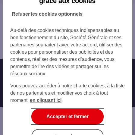
grâce aux cookies
GARE LE HAVRE
MONTIVILLIERS
TMP LE HAVRE LES HALLES
Vous êtes ici : Accueil
Refuser les cookies optionnels
LE HAVRE
Trouver une agence bancaire
LE HAVRE 11 QUAI DE LA MARNE
Distributeurs/automates
CSO LE HAVRE
Au-delà des cookies techniques indispensables au
Seine-Maritime
CSO LE HAVRE 2
bon fonctionnement du site, Société Générale et ses
le Havre
LE HAVRE 25 AV RENE COTY
partenaires souhaitent avec votre accord, utiliser des
Distributeur/automate LE HAVRE A.BRIAND
LE HAVRE GRAVILLE
cookies pour personnaliser des publicités et des
MONT GAILLARD GALLERIE
contenus, réaliser des mesures d’audience, vous
ELS LE HAVRE LES HALLES
permettre de lire des vidéos et partager sur les
Nos engagements
Nous contacter
LE HAVRE SANVIC
réseaux sociaux.
LE HAVRE CAUCRIAUVILLE
Particuliers
Autres sites SG
Vous pouvez accéder à notre charte cookies, à la liste
LE HAVRE BLEVILLE
Professionnels
de nos partenaires et modifier vos choix à tout
STE ADRESSE 1 PL GEORGES CLEMENCEAU
moment,
en cliquant ici
.
HARFLEUR BEAULIEU
Entreprises
FONTAINE LA MALLET
Associations
Accepter et fermer
Banque privée
Informations légales
Economie Publique