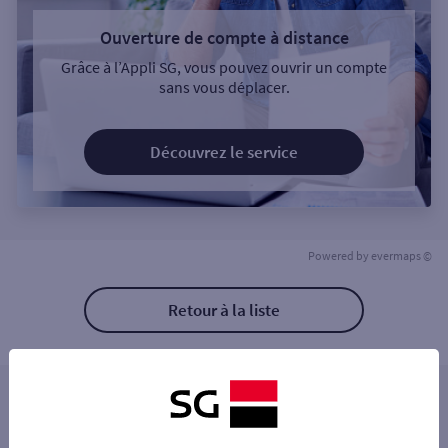
Ouverture de compte à distance
Grâce à l’Appli SG, vous pouvez ouvrir un compte
sans vous déplacer.
Découvrez le service
Powered by
evermaps ©
Retour à la liste
Les distributeurs/automates à proximité
CHERBOURG EN COTENTIN 22 A RUE DES