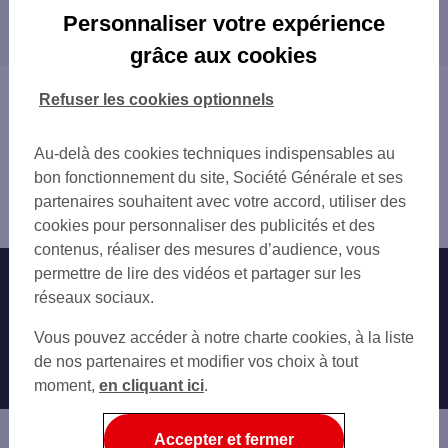
Les distributeurs/automates dans les villes à
CHERBOURG EN COTENTIN 44 RUE GAMBET
Personnaliser votre expérience
proximité
CHERBOURG EN COTENTIN 48 RUE FRANCO
grâce aux cookies
CHERBOURG
ÉQUEURDREVILLE-HAINNEVILLE
CHERBOURG EN COTENTIN 1 RUE GAMBETT
CHERBOURG-OCTEVILLE
Vous êtes ici : Accueil
Refuser les cookies optionnels
CHERBOURG GARE MARITIME
TOURLAVILLE
Trouver une agence bancaire
LES PIEUX 48 RUE CENTRALE
Distributeurs/automates
LES PIEUX 14 RUE CENTRALE
Au-delà des cookies techniques indispensables au
Manche
CHERBOURG EN COTENTIN 31 RUE ROGER
bon fonctionnement du site, Société Générale et ses
Beaumont Hague
CHERBOURG OCTEVILLE
partenaires souhaitent avec votre accord, utiliser des
Distributeur/automate LA HAGUE 8 PL DU MARCHE
CHERBOURG EN COTENTIN 1 RUE DU GAL
cookies pour personnaliser des publicités et des
CHERBOURG EN COTENTIN 206 BD DE L E
contenus, réaliser des mesures d’audience, vous
permettre de lire des vidéos et partager sur les
Nos engagements
Nous contacter
réseaux sociaux.
Particuliers
Autres sites SG
Vous pouvez accéder à notre charte cookies, à la liste
Professionnels
de nos partenaires et modifier vos choix à tout
moment,
en cliquant ici
.
Entreprises
Associations
Accepter et fermer