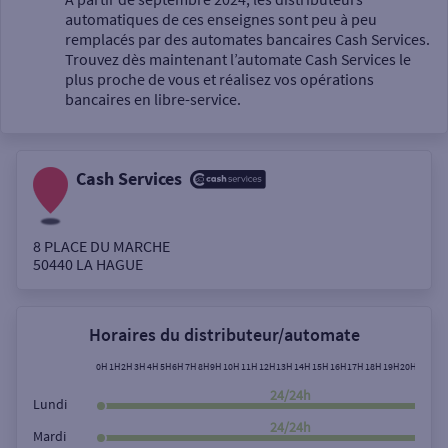
automatiques de ces enseignes sont peu à peu
Un service
remplacés par des automates bancaires Cash Services.
Trouvez dès maintenant l’automate Cash Services le
plus proche de vous et réalisez vos opérations
bancaires en libre-service.
Cash Services
Autour de moi
ou
8 PLACE DU MARCHE
50440
LA HAGUE
Ville / Code postal
Horaires du distributeur/automate
Rue
0H
1H
2H
3H
4H
5H
6H
7H
8H
9H
10H
11H
12H
13H
14H
15H
16H
17H
18H
19H
20H
21H
22
24/24h
Lundi
24/24h
Mardi