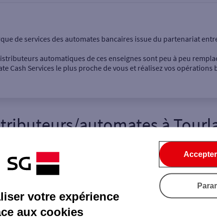
onnel
Entreprise
rque de services des automates bancaires issue du partenariat entr
 distributeurs automatiques de ces enseignes sont peu à peu rempla
e Cash Services le plus proche de vous et réalisez vos opérations b
stributeurs/automates
à
Tourla
Dépôt de billets €
Retrait de monnaie
Dépôt de chèque €
Accepter
5
Para
iser votre expérience
Ville / Code postal
Rue
âce aux cookies