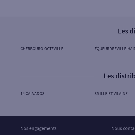
4
Cash Services
AV DE NORMANDIE
50130 CHERBOURG EN COTENTIN
Les d
Ouvert aujourd’hui :
24/24h
5
CHERBOURG-OCTEVILLE
ÉQUEURDREVILLE-HAI
CHERBOURG GARE MARITIME
GARE MARITIME
50100 CHERBOURG
Les distr
6
Cash Services
14 CALVADOS
35 ILLE-ET-VILAINE
1 RUE GAMBETTA
50100 CHERBOURG EN COTENTIN
Ouvert aujourd’hui :
06H00 à 22H00
Nos engagements
Nous conta