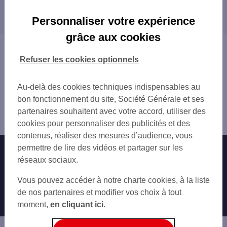
Les distributeurs/automates dans les villes à
LA GARENNE COLOMBES
proximité
LA GARENNE COLOMBES 4 RPT DU SOUVEN
Personnaliser votre expérience
COURBEVOIE MARCEAU
COURBEVOIE
grâce aux cookies
COURBEVOIE 33 AV LEONARD DE VINCI
COLOMBES
Vous êtes ici : Accueil
COURBEVOIE GARE
PUTEAUX
Trouver une agence bancaire
Refuser les cookies optionnels
COURBEVOIE DANTON
BOIS-COLOMBES
Distributeurs/automates
CB2 TOUR TOTAL
BEZONS
Hauts-de-Seine
Au-delà des cookies techniques indispensables au
COURBEVOIE 41 RUE DE BEZONS
ASNIÈRES-SUR-SEINE
la Garenne Colombes
bon fonctionnement du site, Société Générale et ses
LA DEFENSE PARVIS
NEUILLY-SUR-SEINE
Distributeur/automate LA GARENNE COLOMBES 77 BD
partenaires souhaitent avec votre accord, utiliser des
LA GARENNE C VALLEES
NANTERRE
NATIONAL
cookies pour personnaliser des publicités et des
COLOMBES LES VALLEES
LEVALLOIS-PERRET
contenus, réaliser des mesures d’audience, vous
PUTEAUX 2 PL DE LA DEFENSE
SURESNES
permettre de lire des vidéos et partager sur les
Nos engagements
Nous contacter
COURBEVOIE 5 PL HEROLD
ARGENTEUIL
réseaux sociaux.
LA DEFENSE VALMY
HOUILLES
Particuliers
PUTEAUX 3 PL DE LA DEFENSE
Autres sites SG
CARRIÈRES-SUR-SEINE
Vous pouvez accéder à notre charte cookies, à la liste
DEFENSE AGORA1
CLICHY
Professionnels
de nos partenaires et modifier vos choix à tout
DEFENSE AGORA2
GENNEVILLIERS
moment,
en cliquant ici
.
Entreprises
LA DEFENSE TOUR SG
RUEIL-MALMAISON
CHATOU
Associations