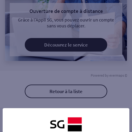
Ouverture de compte à distance
Grâce à l’Appli SG, vous pouvez ouvrir un compte
sans vous déplacer.
Découvrez le service
Powered by
evermaps ©
Retour à la liste
Les distributeurs/automates à proximité
LA GARENNE CHAMPS