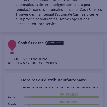
automatiques de ces enseignes sont peu à peu
Un service
remplacés par des automates bancaires Cash Services.
Trouvez dès maintenant l’automate Cash Services le
plus proche de vous et réalisez vos opérations
bancaires en libre-service.
Cash Services
Autour de moi
ou
77 BOULEVARD NATIONAL
92250
LA GARENNE COLOMBES
Ville / Code postal
Horaires du distributeur/automate
Rue
5H
6H
7H
8H
9H
10H
11H
12H
13H
14H
15H
16H
17H
18H
19H
20H
21H
06h00-22h00
Lundi
06h00-22h00
Mardi