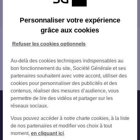
LA CIOTAT RUE BOURONNE
Les distributeurs/automates dans les villes à
LA CIOTAT
proximité
LA CIOTAT AV EMILE BODIN
Personnaliser votre expérience
LA CIOTAT AV GUILLAUME DULAC
SAINT-CYR-SUR-MER
grâce aux cookies
LA CIOTAT ST JEAN
AUBAGNE
Vous êtes ici : Accueil
LA CIOTAT ANCRE MARINE
SANARY-SUR-MER
Trouver une agence bancaire
Refuser les cookies optionnels
CASSIS SHCD
OLLIOULES
Distributeurs/automates
CASSIS
SIX-FOURS-LES-PLAGES
Bouches-du-Rhône
Au-delà des cookies techniques indispensables au
CASSIS 37 AV VICTOR HUGO
ALLAUCH
la Ciotat
bon fonctionnement du site, Société Générale et ses
ST CYR SUR MER 29 RUE DE LA REPUBLI
PLAN-DE-CUQUES
Distributeur/automate LA CIOTAT 6 QUAI FRANCOIS
partenaires souhaitent avec votre accord, utiliser des
SAINT CYR SUR MER
MARSEILLE
MITTERRAN
cookies pour personnaliser des publicités et des
CARNOUX EN PROVENCE
contenus, réaliser des mesures d’audience, vous
CARNOUX EN PROVENCE 2 AV CHARCOT
permettre de lire des vidéos et partager sur les
Nos engagements
Nous contacter
BANDOL 2 RUE DES ECOLES
réseaux sociaux.
AUBAGNE 265 ROUTE DE LA CIOTAT
Particuliers
CSO BANDOL
Autres sites SG
Vous pouvez accéder à notre charte cookies, à la liste
AUBAGNE 4 B CRS MAL FOCH
Professionnels
de nos partenaires et modifier vos choix à tout
AUBAGNE 1 AV JEANNE D ARC
moment,
en cliquant ici
.
Entreprises
AUBAGNE 1120 ROUTE DE GEMENOS