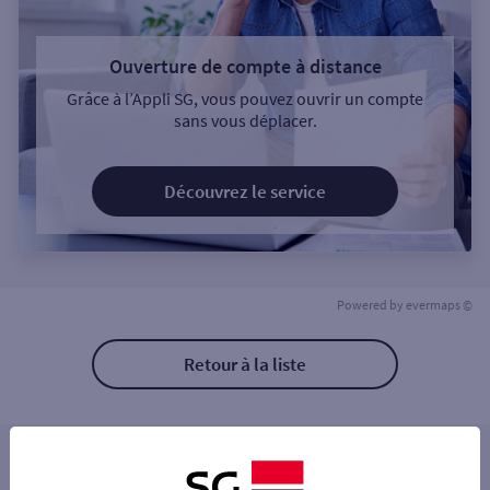
Ouverture de compte à distance
Grâce à l’Appli SG, vous pouvez ouvrir un compte
sans vous déplacer.
Découvrez le service
Powered by
evermaps ©
Retour à la liste
Les distributeurs/automates à proximité