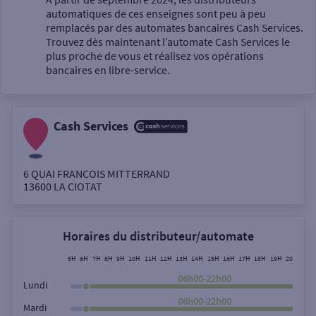
automatiques de ces enseignes sont peu à peu
Un service
remplacés par des automates bancaires Cash Services.
Trouvez dès maintenant l’automate Cash Services le
plus proche de vous et réalisez vos opérations
bancaires en libre-service.
Cash Services
Autour de moi
ou
6 QUAI FRANCOIS MITTERRAND
13600
LA CIOTAT
Ville / Code postal
Horaires du distributeur/automate
Rue
5H
6H
7H
8H
9H
10H
11H
12H
13H
14H
15H
16H
17H
18H
19H
20H
21H
06h00-22h00
Lundi
06h00-22h00
Mardi