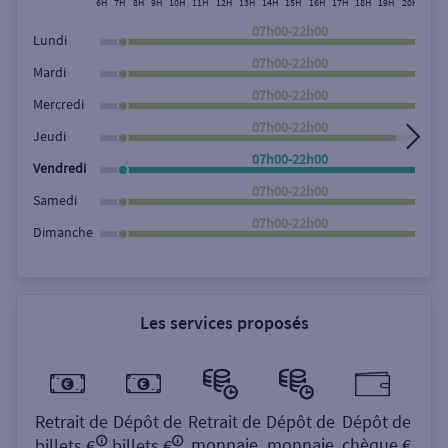
6H
7H
8H
9H
10H
11H
12H
13H
14H
15H
16H
17H
18H
19H
20H
21H
Rechercher
07h00-22h00
Lundi
07h00-22h00
Mardi
07h00-22h00
Mercredi
07h00-22h00
Jeudi
07h00-22h00
Vendredi
07h00-22h00
Samedi
07h00-22h00
Dimanche
Les services proposés
Retrait de
Dépôt de
Retrait de
Dépôt de
Dépôt de
monnaie
monnaie
chèque €
billets €
billets €