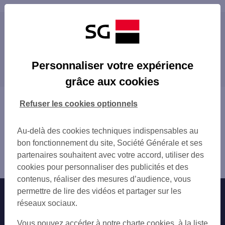
Les distributeurs/automates à proximité
GEANT CASINO MONTPELLIER
Les distributeurs/automates dans les villes à
SUP DE CO MONTPELLIER
Personnaliser votre expérience
proximité
MONTPELLIER 81 RUE MARIUS CARRIEU
grâce aux cookies
MONTPELLIER CHAMBORD
MONTPELLIER
PIGNAN 2 RUE GUSTAVE EIFFEL
CASTELNAU-LE-LEZ
Vous êtes ici : Accueil
Refuser les cookies optionnels
SAINT JEAN DE VEDAS
LATTES
Trouver une agence bancaire
ST JEAN DE VEDAS 13 AV DE LA LIBERA
MAUGUIO
Distributeurs/automates
ST JEAN DE VEDAS 24 AV DE LA LIBERA
Au-delà des cookies techniques indispensables au
FRONTIGNAN
Hérault
MONTPELLIER LA LYRE
bon fonctionnement du site, Société Générale et ses
Juvignac
MONTPELLIER 64 AV DE TOULOUSE
partenaires souhaitent avec votre accord, utiliser des
Distributeur/automate JUVIGNAC
MONTPELLIER ASSAS
cookies pour personnaliser des publicités et des
MONTPELLIER 11 AV DE TOULOUSE
contenus, réaliser des mesures d’audience, vous
MONTPELLIER 12 AV DU PROFESSEUR GRA
permettre de lire des vidéos et partager sur les
Nos engagements
Nous contacter
MONTPELLIER MAS DREVON
réseaux sociaux.
MONTPELLIER SAINT DENIS
Particuliers
Autres sites SG
Vous pouvez accéder à notre charte cookies, à la liste