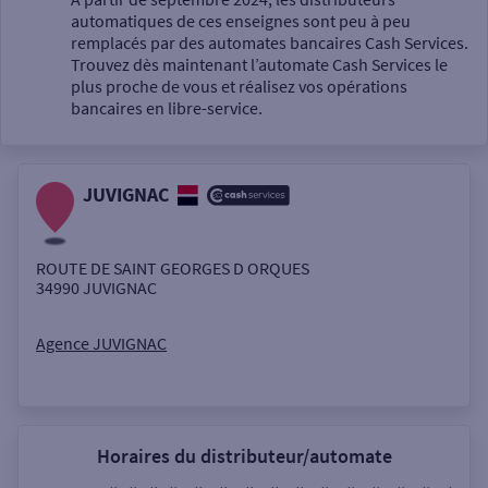
automatiques de ces enseignes sont peu à peu
Un service
remplacés par des automates bancaires Cash Services.
Trouvez dès maintenant l’automate Cash Services le
plus proche de vous et réalisez vos opérations
bancaires en libre-service.
JUVIGNAC
Autour de moi
ou
ROUTE DE SAINT GEORGES D ORQUES
34990
JUVIGNAC
Ville / Code postal
Agence JUVIGNAC
Rue
Horaires du distributeur/automate