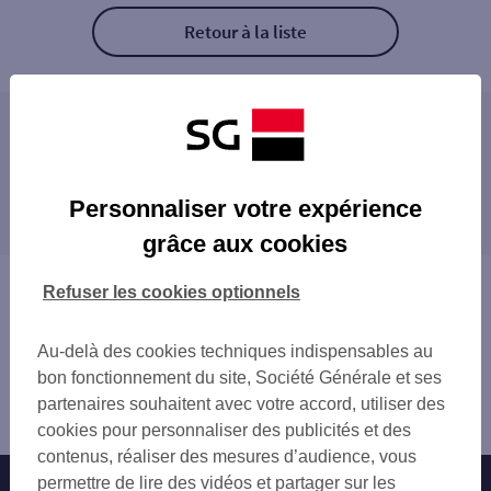
Retour à la liste
Les distributeurs/automates à proximité
BREST 5 PL DE STRASBOURG
Les distributeurs/automates dans les villes à
BREST LAMBEZELLEC
Personnaliser votre expérience
proximité
PLOUGASTEL DAOULAS 7 PL DU CALVAIRE
grâce aux cookies
BREST 1 RUE VICTOR HUGO
LE RELECQ-KERHUON
BREST
PLOUGASTEL-DAOULAS
Vous êtes ici : Accueil
Refuser les cookies optionnels
BREST 28 RUE D AIGUILLON
BREST
Trouver une agence bancaire
BREST 16 AV DE TARENTE
LANDERNEAU
Distributeurs/automates
BREST 126 BD DE PLYMOUTH
Au-delà des cookies techniques indispensables au
PLOUZANÉ
Finistère
LANDERNEAU 34 QUAI DE LEON
bon fonctionnement du site, Société Générale et ses
Guipavas
LESNEVEN 14 RUE DE JERUSALEM
partenaires souhaitent avec votre accord, utiliser des
Distributeur/automate GUIPAVAS
cookies pour personnaliser des publicités et des
contenus, réaliser des mesures d’audience, vous
permettre de lire des vidéos et partager sur les
Nos engagements
Nous contacter