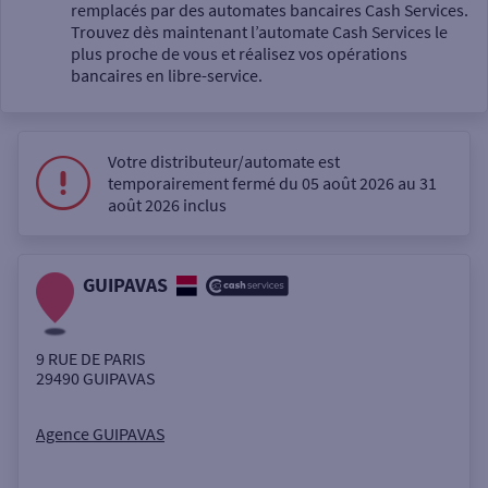
Un service
remplacés par des automates bancaires Cash Services.
Trouvez dès maintenant l’automate Cash Services le
plus proche de vous et réalisez vos opérations
bancaires en libre-service.
Votre distributeur/automate est
Autour de moi
temporairement fermé du 05 août 2026 au 31
août 2026 inclus
ou
GUIPAVAS
Ville / Code postal
9 RUE DE PARIS
Rue
29490
GUIPAVAS
Agence GUIPAVAS
Rechercher