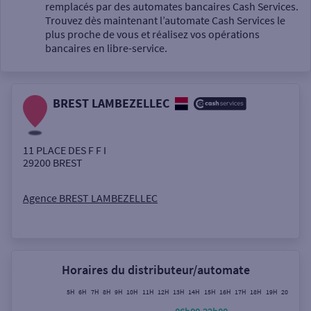
Un service
remplacés par des automates bancaires Cash Services.
Trouvez dès maintenant l’automate Cash Services le
plus proche de vous et réalisez vos opérations
bancaires en libre-service.
BREST LAMBEZELLEC
Autour de moi
ou
11 PLACE DES F F I
29200
BREST
Ville / Code postal
Agence BREST LAMBEZELLEC
Rue
Horaires du distributeur/automate
5H
6H
7H
8H
9H
10H
11H
12H
13H
14H
15H
16H
17H
18H
19H
20H
21H
Rechercher