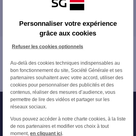
Les distributeurs/automates à proximité
BREST 16 AV DE TARENTE
Les distributeurs/automates dans les villes à
BREST 5 PL DE STRASBOURG
Personnaliser votre expérience
proximité
BREST 1 RUE VICTOR HUGO
grâce aux cookies
BREST
GUIPAVAS
BREST 28 RUE D AIGUILLON
LE RELECQ-KERHUON
Vous êtes ici : Accueil
Refuser les cookies optionnels
BREST 126 BD DE PLYMOUTH
PLOUZANÉ
Trouver une agence bancaire
GUIPAVAS
PLOUGASTEL-DAOULAS
Distributeurs/automates
PLOUGASTEL DAOULAS 7 PL DU CALVAIRE
Au-delà des cookies techniques indispensables au
LANDERNEAU
Finistère
LANDERNEAU 34 QUAI DE LEON
bon fonctionnement du site, Société Générale et ses
Brest
CROZON 5 RUE DE REIMS
partenaires souhaitent avec votre accord, utiliser des
Distributeur/automate BREST LAMBEZELLEC
LESNEVEN 14 RUE DE JERUSALEM
cookies pour personnaliser des publicités et des
contenus, réaliser des mesures d’audience, vous
permettre de lire des vidéos et partager sur les
Nos engagements
Nous contacter
réseaux sociaux.
Particuliers
Autres sites SG
Vous pouvez accéder à notre charte cookies, à la liste
Professionnels
de nos partenaires et modifier vos choix à tout
moment,
en cliquant ici
.
Entreprises