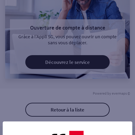
Ouverture de compte à distance
Grâce à l’Appli SG, vous pouvez ouvrir un compte
sans vous déplacer.
Découvrez le service
Powered by
evermaps ©
Retour à la liste