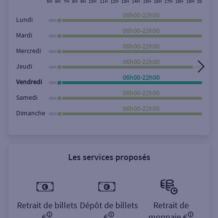
5H
6H
7H
8H
9H
10H
11H
12H
13H
14H
15H
16H
17H
18H
19H
20H
21H
Rechercher
06h00-22h00
Lundi
06h00-22h00
Mardi
06h00-22h00
Mercredi
06h00-22h00
Jeudi
06h00-22h00
Vendredi
06h00-22h00
Samedi
06h00-22h00
Dimanche
Les services proposés
Retrait de billets
Dépôt de billets
Retrait de
€
€
monnaie €