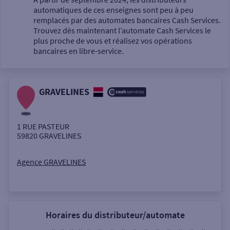
automatiques de ces enseignes sont peu à peu
Un service
remplacés par des automates bancaires Cash Services.
Trouvez dès maintenant l’automate Cash Services le
plus proche de vous et réalisez vos opérations
bancaires en libre-service.
GRAVELINES
Autour de moi
ou
1 RUE PASTEUR
59820
GRAVELINES
Ville / Code postal
Agence GRAVELINES
Rue
Horaires du distributeur/automate