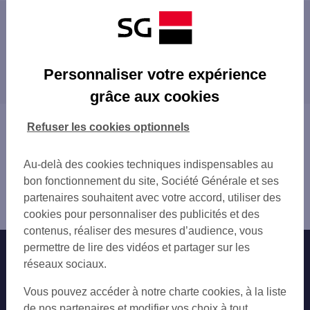
Les distributeurs/automates à proximité
GRAVELINES 6 PL ALBERT DENVERS
Les distributeurs/automates dans les villes à
GRAVELINES
Personnaliser votre expérience
proximité
BOURBOURG 32 PL DU GAL DE GAULLE
grâce aux cookies
GRANDE SYNTHE 28 AV DE L ANCIEN VIL
MARCK
GRANDE SYNTHE
GRANDE-SYNTHE
Vous êtes ici : Accueil
Refuser les cookies optionnels
DUNKERQUE 279 RUE DE LA REPUBLIQUE
SAINT-POL-SUR-MER
Trouver une agence bancaire
GARE SNCF DUNKERQUE
DUNKERQUE
Distributeurs/automates
ARDRES 15 AV DE ROUVILLE
Au-delà des cookies techniques indispensables au
COUDEKERQUE-BRANCHE
Nord
CALAIS 85 RUE MOLLIEN
bon fonctionnement du site, Société Générale et ses
CALAIS
Gravelines
DUNKERQUE 13 PL DU PALAIS DE JUSTIC
partenaires souhaitent avec votre accord, utiliser des
Distributeur/automate GRAVELINES
COUDEKERQUE
cookies pour personnaliser des publicités et des
WATTEN
contenus, réaliser des mesures d’audience, vous
DUNKERQUE ALEX III
permettre de lire des vidéos et partager sur les
Nos engagements
Nous contacter
CALAIS 117 BD DE L EGALITE
réseaux sociaux.
DUNKERQUE 4 BD SAINTE BARBE
Particuliers
Autres sites SG
Vous pouvez accéder à notre charte cookies, à la liste
DUNKERQUE 6 BD SAINTE BARBE
Professionnels
de nos partenaires et modifier vos choix à tout