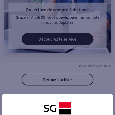
Ouverture de compte à distance
Grâce à l’Appli SG, vous pouvez ouvrir un compte
sans vous déplacer.
Découvrez le service
Powered by
evermaps ©
Retour à la liste
Les distributeurs/automates à proximité
GARE SNCF DUNKERQUE