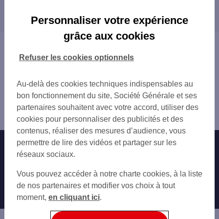
Les distributeurs/automates dans les villes à
DUNKERQUE 13 PL DU PALAIS DE JUSTIC
proximité
DUNKERQUE ALEX III
Personnaliser votre expérience
DUNKERQUE 4 BD SAINTE BARBE
SAINT-POL-SUR-MER
grâce aux cookies
DUNKERQUE 6 BD SAINTE BARBE
COUDEKERQUE-BRANCHE
Vous êtes ici : Accueil
COUDEKERQUE
GRANDE-SYNTHE
Trouver une agence bancaire
Refuser les cookies optionnels
GRANDE SYNTHE
GRAVELINES
Distributeurs/automates
INTERMARCHE COUDEKERQUE
Nord
Au-delà des cookies techniques indispensables au
DUNKERQUE MALO
Dunkerque
bon fonctionnement du site, Société Générale et ses
GRANDE SYNTHE 28 AV DE L ANCIEN VIL
Distributeur/automate DUNKERQUE 279 RUE DE LA
partenaires souhaitent avec votre accord, utiliser des
DUNKERQUE 13 PL TURENNE
REPUBLIQUE
cookies pour personnaliser des publicités et des
BERGUES 5 RUE NATIONALE
contenus, réaliser des mesures d’audience, vous
BERGUES REPUBLIQUE
permettre de lire des vidéos et partager sur les
Nos engagements
Nous contacter
E.LECLERC BERGUES
réseaux sociaux.
BRAY DUNES
Particuliers
BOURBOURG 32 PL DU GAL DE GAULLE
Autres sites SG
Vous pouvez accéder à notre charte cookies, à la liste
GRAVELINES 6 PL ALBERT DENVERS
Professionnels
de nos partenaires et modifier vos choix à tout
GRAVELINES
moment,
en cliquant ici
.
Entreprises
GRAVELINES
Associations