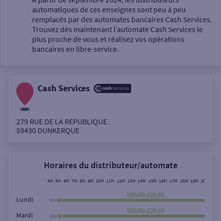
automatiques de ces enseignes sont peu à peu
Un service
remplacés par des automates bancaires Cash Services.
Trouvez dès maintenant l’automate Cash Services le
plus proche de vous et réalisez vos opérations
bancaires en libre-service.
Cash Services
Autour de moi
ou
279 RUE DE LA REPUBLIQUE
59430
DUNKERQUE
Ville / Code postal
Horaires du distributeur/automate
Rue
4H
5H
6H
7H
8H
9H
10H
11H
12H
13H
14H
15H
16H
17H
18H
19H
20H
21H
05h00-22h30
Lundi
05h00-22h30
Mardi