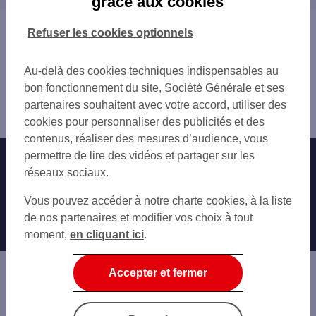
grâce aux cookies
AIX EN PROVENCE 30 AV DE L EUROPE
BOUC-BEL-AIR
AIX EN PROVENCE 6 CRS SEXTIUS
GARDANNE
Vous êtes ici : Accueil
Refuser les cookies optionnels
AIX SEXTIUS
SEPTÈMES-LES-VALLONS
Trouver une agence bancaire
AIX EN PROVENCE 6 PL JEANNE D ARC
ROGNAC
Distributeurs/automates
AIX EN PROVENCE HOTEL DE VILLE
Au-delà des cookies techniques indispensables au
VITROLLES
Bouches-du-Rhône
AIX EN PROVENCE 6 CRS MIRABEAU
bon fonctionnement du site, Société Générale et ses
LES PENNES-MIRABEAU
Aix en Provence
GARE SNCF AIX PROVENCE
partenaires souhaitent avec votre accord, utiliser des
PERTUIS
Distributeur/automate GARE SNCF AIX TGV
GARE SNCF AIX PROVENCE
cookies pour personnaliser des publicités et des
MARIGNANE
AIX EN PROVENCE 1 RUE RIFLE RAFLE
contenus, réaliser des mesures d’audience, vous
AURIOL
AIX EN PROVENCE MIRABEAU
permettre de lire des vidéos et partager sur les
Nos engagements
Nous contacter
GEANT CASINO AIX EN PROVENCE
réseaux sociaux.
GEANT CASINO AIX EN PROVENCE
Particuliers
Autres sites SG
Vous pouvez accéder à notre charte cookies, à la liste
AIX EN PROVENCE 4 RUE FABROT
Professionnels
de nos partenaires et modifier vos choix à tout
AIX LA PIOLINE
moment,
en cliquant ici
.
AIX PROV TOUR AYGOSI
Entreprises
AIX EN PROV PUYRICARD
Associations
Accepter et fermer
Banque privée
Informations légales
Economie Publique