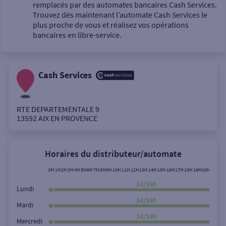
Un service
remplacés par des automates bancaires Cash Services.
Trouvez dès maintenant l’automate Cash Services le
plus proche de vous et réalisez vos opérations
bancaires en libre-service.
Cash Services
Autour de moi
ou
RTE DEPARTEMENTALE 9
13592
AIX EN PROVENCE
Ville / Code postal
Horaires du distributeur/automate
Rue
0H
1H
2H
3H
4H
5H
6H
7H
8H
9H
10H
11H
12H
13H
14H
15H
16H
17H
18H
19H
20H
21H
22
24/24h
Lundi
24/24h
Mardi
Rechercher
24/24h
Mercredi