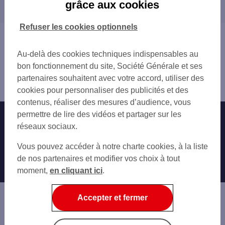
grâce aux cookies
départements limitrophes
14 CALVADOS
Refuser les cookies optionnels
27 EURE
Vous êtes ici : Accueil
28 EURE-ET-LOIR
Trouver une agence bancaire
Au-delà des cookies techniques indispensables au
50 MANCHE
Distributeurs/automates
bon fonctionnement du site, Société Générale et ses
53 MAYENNE
Orne
partenaires souhaitent avec votre accord, utiliser des
72 SARTHE
Flers
cookies pour personnaliser des publicités et des
contenus, réaliser des mesures d’audience, vous
permettre de lire des vidéos et partager sur les
Nos engagements
Nous contacter
réseaux sociaux.
Particuliers
Autres sites SG
Vous pouvez accéder à notre charte cookies, à la liste
Professionnels
de nos partenaires et modifier vos choix à tout
moment,
en cliquant ici
.
Entreprises
Associations
Accepter et fermer
Banque privée