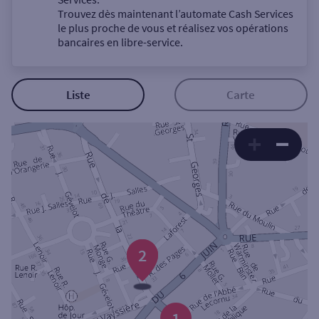
Trouvez dès maintenant l’automate Cash Services
le plus proche de vous et réalisez vos opérations
bancaires en libre-service.
Autour de moi
Liste
Carte
ou
Ville / Code postal
Rue
3
2
Rechercher
1