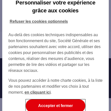
Les distributeurs/automates en France
Personnaliser votre expérience
PARIS
grâce aux cookies
Tous nos distributeurs/automates en France
MARSEILLE
LYON
Refuser les cookies optionnels
Trouver Votre agence SG
TOULOUSE
NICE
Au-delà des cookies techniques indispensables au
Vous êtes ici : Accueil
NANTES
bon fonctionnement du site, Société Générale et ses
Trouver une agence bancaire
STRASBOURG
partenaires souhaitent avec votre accord, utiliser des
Distributeurs/automates
MONTPELLIER
cookies pour personnaliser des publicités et des
BORDEAUX
contenus, réaliser des mesures d’audience, vous
LILLE
permettre de lire des vidéos et partager sur les
Nos engagements
Nous contacter
RENNES
réseaux sociaux.
REIMS
Particuliers
Autres sites SG
Vous pouvez accéder à notre charte cookies, à la liste
LE HAVRE
Professionnels
de nos partenaires et modifier vos choix à tout
SAINT-ETIENNE
moment,
TOULON
en cliquant ici
.
Entreprises
GRENOBLE
Associations
ANGERS
Accepter et fermer
DIJON