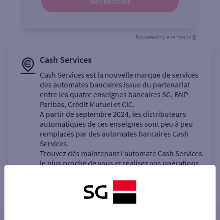
Rechercher
Powered by
evermaps ©
Cash Services
Cash Services est la nouvelle marque de services
des automates bancaires issue du partenariat
entre les quatre enseignes bancaires SG, BNP
Paribas, Crédit Mutuel et CIC.
A partir de septembre 2024, les distributeurs
automatiques de ces enseignes sont peu à peu
remplacés par des automates bancaires Cash
Services.
Trouvez dès maintenant l’automate Cash Services
le plus proche de vous et réalisez vos opérations
bancaires en libre-service.