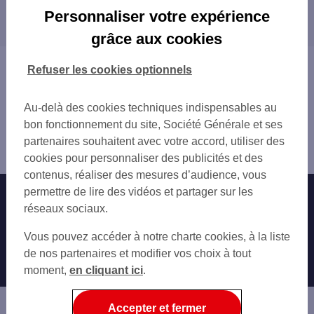
Les distributeurs/automates dans les villes à
ETAMPES
Personnaliser votre expérience
proximité
ETAMPES SUZANNE RIVET
grâce aux cookies
ETRECHY
DOURDAN
LARDY
ARPAJON
Vous êtes ici : Accueil
Refuser les cookies optionnels
BREUILLET
BRÉTIGNY-SUR-ORGE
Trouver une agence bancaire
LA FERTE ALAIS
Distributeurs/automates
BREUILLET 5 RUE DU BUISSON RONDEAU
Au-delà des cookies techniques indispensables au
Essonne
DOURDAN
bon fonctionnement du site, Société Générale et ses
Étampes
BOUTIGNY SUR ESSONNE
partenaires souhaitent avec votre accord, utiliser des
Distributeur/automate ETAMPES 44 RUE SAINTE CROIX
MAISSE
cookies pour personnaliser des publicités et des
OLLAINVILLE
contenus, réaliser des mesures d’audience, vous
ARPAJON 107 GDE RUE
permettre de lire des vidéos et partager sur les
Nos engagements
Nous contacter
ANGERVILLE 2 PL TESSIER
réseaux sociaux.
ARPAJON
Particuliers
Autres sites SG
Vous pouvez accéder à notre charte cookies, à la liste
BRETIGNY AUCHAN
Professionnels
de nos partenaires et modifier vos choix à tout
BALLANCOURT SUR ESSONNE 3 IMP DE CO
moment,
en cliquant ici
.
BRETIGNY MAISON NEUVE
Entreprises
BRETIGNY SUR ORGE
Associations
Accepter et fermer