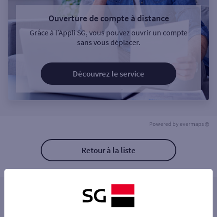
Ouverture de compte à distance
Grâce à l’Appli SG, vous pouvez ouvrir un compte
sans vous déplacer.
Découvrez le service
Powered by
evermaps ©
Retour à la liste
Les distributeurs/automates à proximité
ETAMPES 4-6 RUE ARISTIDE BRIAND