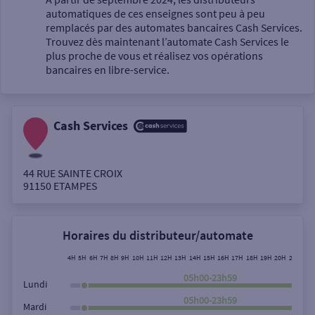
automatiques de ces enseignes sont peu à peu
Un service
remplacés par des automates bancaires Cash Services.
Trouvez dès maintenant l’automate Cash Services le
plus proche de vous et réalisez vos opérations
bancaires en libre-service.
Cash Services
Autour de moi
ou
44 RUE SAINTE CROIX
91150
ETAMPES
Ville / Code postal
Horaires du distributeur/automate
Rue
4H
5H
6H
7H
8H
9H
10H
11H
12H
13H
14H
15H
16H
17H
18H
19H
20H
21H
22H
05h00-23h59
Lundi
05h00-23h59
Mardi