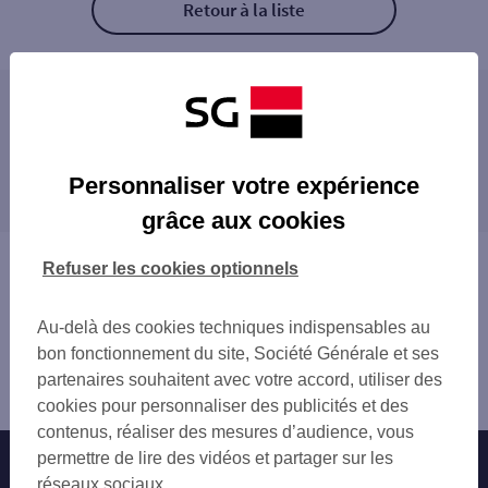
Retour à la liste
Les distributeurs/automates à proximité
BRETIGNY AUCHAN
Les distributeurs/automates dans les villes à
BRETIGNY SUR ORGE
Personnaliser votre expérience
proximité
BRETIGNY SUR ORGE 7 RUE DE LA PAIX
grâce aux cookies
BRETIGNY SUR ORGE 10 RUE LUCIEN BOU
ARPAJON
C.CIAL PLESSIS PATE
SAINT-MICHEL-SUR-ORGE
Vous êtes ici : Accueil
Refuser les cookies optionnels
ARPAJON
SAINTE-GENEVIÈVE-DES-BOIS
Trouver une agence bancaire
ARPAJON 107 GDE RUE
MORSANG-SUR-ORGE
Distributeurs/automates
LEROY MERLIN GENEVIEVE
Au-delà des cookies techniques indispensables au
COURCOURONNES
Essonne
ST MICHEL SUR ORGE 80 RUE DE MONTLH
bon fonctionnement du site, Société Générale et ses
ÉPINAY-SUR-ORGE
Brétigny sur Orge
OLLAINVILLE
partenaires souhaitent avec votre accord, utiliser des
GRIGNY
Distributeur/automate BRETIGNY MAISON NEUVE
INTERMARCHE LONGPONT
cookies pour personnaliser des publicités et des
MENNECY
STE GENEVIEVE DES BOIS 3 RUE DES EG
contenus, réaliser des mesures d’audience, vous
ÉVRY
BONDOUFLE
permettre de lire des vidéos et partager sur les
Nos engagements
Nous contacter
RIS-ORANGIS
MONTLHERY
réseaux sociaux.