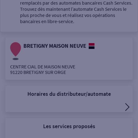
Un service
remplacés par des automates bancaires Cash Services.
Trouvez dès maintenant l’automate Cash Services le
plus proche de vous et réalisez vos opérations
bancaires en libre-service.
BRETIGNY MAISON NEUVE
Autour de moi
ou
CENTRE CIAL DE MAISON NEUVE
91220
BRETIGNY SUR ORGE
Ville / Code postal
Horaires du distributeur/automate
Rue
Les services proposés
Rechercher