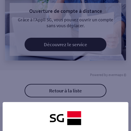
Ouverture de compte à distance
Grâce à l’Appli SG, vous pouvez ouvrir un compte
sans vous déplacer.
Découvrez le service
Powered by
evermaps ©
Retour à la liste
Les distributeurs/automates à proximité
DOUAI 19 RUE SAINT JACQUES