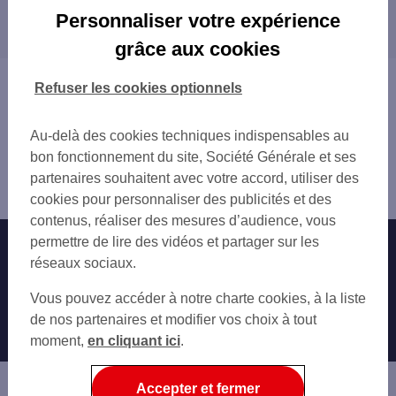
Les distributeurs/automates dans les villes à
DOUAI 75 RUE DE BELLAIN
Personnaliser votre expérience
proximité
DOUAI BELLAIN
grâce aux cookies
DOUAI 92 RUE DE PARIS
SIN-LE-NOBLE
SIN LE NOBLE 85 PL JEAN JAURES
HÉNIN-BEAUMONT
Vous êtes ici : Accueil
Refuser les cookies optionnels
SIN LE NOBLE
MONTIGNY-EN-GOHELLE
Trouver une agence bancaire
AUBY J GUESDE
COURRIÈRES
Distributeurs/automates
LALLAING
Au-delà des cookies techniques indispensables au
HARNES
Nord
C.CIAL NOYELLES GODAULT
bon fonctionnement du site, Société Générale et ses
ANICHE
Douai
VITRY EN ARTOIS 2 RUE DE LA GARE
partenaires souhaitent avec votre accord, utiliser des
MÉRICOURT
Distributeur/automate DOUAI 4 RUE DELEGORGUE
MONTIGNY EN OSTREVENT
cookies pour personnaliser des publicités et des
CARVIN
HENIN BEAUMONT GRU
contenus, réaliser des mesures d’audience, vous
SOMAIN
HENIN BEAUMONT 110 PL DE LA REPUBLI
permettre de lire des vidéos et partager sur les
Nos engagements
Nous contacter
LENS
TOTAL LES HAUTOITS
réseaux sociaux.
AVION
THUMERIES 34 RUE LEON BLUM
Particuliers
ANNOEULLIN
Autres sites SG
Vous pouvez accéder à notre charte cookies, à la liste
OIGNIES 1 RUE DU 1ER MAI
SECLIN
Professionnels
de nos partenaires et modifier vos choix à tout
ECOURT SAINT QUENTIN
moment,
en cliquant ici
.
HARNES 10 GD PL
Entreprises
MERICOURT 20 PL JEAN JAURES
Associations
Accepter et fermer