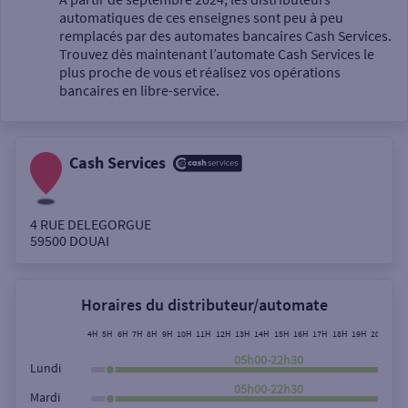
automatiques de ces enseignes sont peu à peu
Un service
remplacés par des automates bancaires Cash Services.
Trouvez dès maintenant l’automate Cash Services le
plus proche de vous et réalisez vos opérations
bancaires en libre-service.
Cash Services
Autour de moi
ou
4 RUE DELEGORGUE
59500
DOUAI
Ville / Code postal
Horaires du distributeur/automate
Rue
4H
5H
6H
7H
8H
9H
10H
11H
12H
13H
14H
15H
16H
17H
18H
19H
20H
21H
05h00-22h30
Lundi
05h00-22h30
Mardi