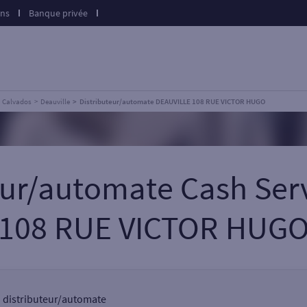
ons
Banque privée
Calvados
Deauville
Distributeur/automate DEAUVILLE 108 RUE VICTOR HUGO
teur/automate Cash Ser
108 RUE VICTOR HUG
un distributeur/automate