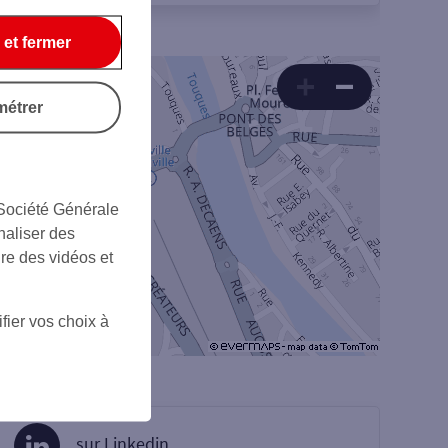
 et fermer
métrer
 Société Générale
naliser des
ire des vidéos et
fier vos choix à
sur Linkedin