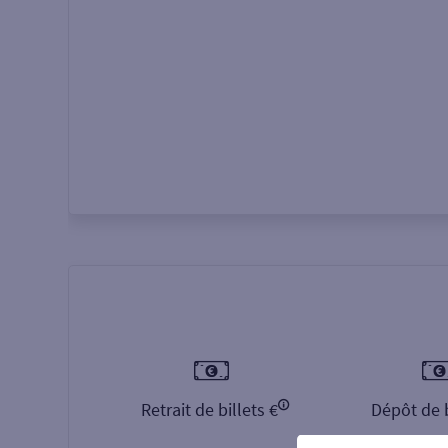
Autour de moi
ou
Retrait de billets €
Dépôt de b