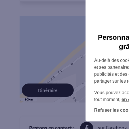
Personnal
gr
Au-delà des cook
et ses partenaire
publicités et des
partager sur les 
Itinéraire
Vous pouvez accéd
tout moment,
en 
Refuser les coo
Restons en contact :
sur Facebook