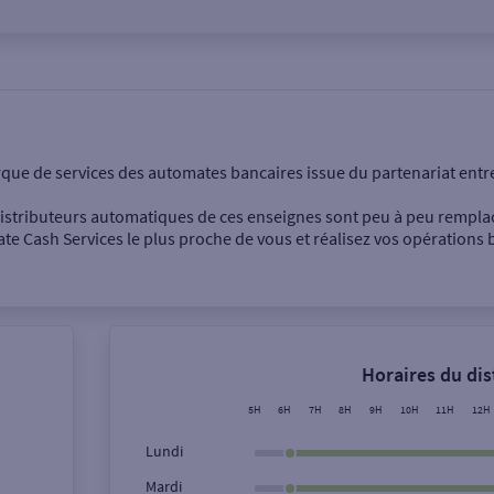
onnel
Entreprise
rque de services des automates bancaires issue du partenariat entr
 distributeurs automatiques de ces enseignes sont peu à peu rempla
e Cash Services le plus proche de vous et réalisez vos opérations b
Dépôt de billets €
Retrait de monnaie
Horaires du di
Dépôt de chèque €
5H
6H
7H
8H
9H
10H
11H
12H
Lundi
Mardi