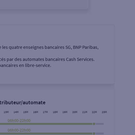
e les quatre enseignes bancaires SG, BNP Paribas,
cés par des automates bancaires Cash Services.
ancaires en libre-service.
 €
stributeur/automate
13H
14H
15H
16H
17H
18H
19H
20H
21H
22H
23H
06h00-22h00
06h00-22h00