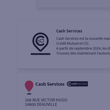
Vous êtes
Particulier
Professi
Cash Services
Cash Services est la nouvelle ma
Ma recherche
Crédit Mutuel et CIC.
A partir de septembre 2024, les
Trouvez dès maintenant l’automat
Une agence
Un service
Retrait de billets €
Cash Services
Dépôt de monnaie €
108 RUE VICTOR HUGO
14800
DEAUVILLE