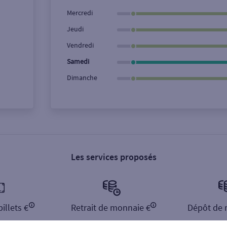
Ville / Code postal
Rue
Mercredi
Jeudi
Vendredi
Samedi
Dimanche
Les services proposés
illets €
Retrait de monnaie €
Dépôt de 