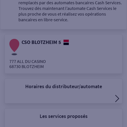
Un service
remplacés par des automates bancaires Cash Services.
Trouvez dès maintenant l’automate Cash Services le
plus proche de vous et réalisez vos opérations
bancaires en libre-service.
CSO BLOTZHEIM 5
Autour de moi
ou
777 ALL DU CASINO
68730
BLOTZHEIM
Ville / Code postal
Horaires du distributeur/automate
Rue
Les services proposés
Rechercher