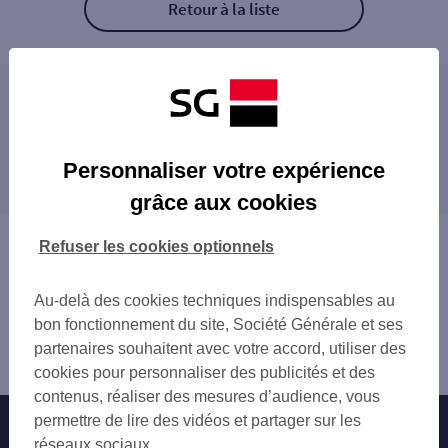
Retour à la liste
Les distributeurs/automates à proximité
CSO BLOTZHEIM
Les distributeurs/automates dans les villes à
CSO BLOTZHEIM 3
Personnaliser votre expérience
proximité
BLOTZHEIM 2 RUE DU GAL SALAN
grâce aux cookies
RANSPACH LE BAS 39 A RUE DE BALE
SAINT-LOUIS
ST LOUIS 8 B RUE DE L AEROPORT
RIXHEIM
Vous êtes ici : Accueil
Refuser les cookies optionnels
SAINT LOUIS
RIEDISHEIM
Trouver une agence bancaire
ST LOUIS 3 AV DE BALE
MULHOUSE
Distributeurs/automates
HYPER U SIERENTZ
Au-delà des cookies techniques indispensables au
Haut-Rhin
KEMBS 60 RUE DU MAL FOCH
bon fonctionnement du site, Société Générale et ses
Blotzheim
ESCHENTZWILLER 6 RUE DE MULHOUSE
partenaires souhaitent avec votre accord, utiliser des
Distributeur/automate CSO BLOTZHEIM 5
E.LECLERC HIRSINGUE
cookies pour personnaliser des publicités et des
RIXHEIM 7 AV DU GAL DE GAULL
contenus, réaliser des mesures d’audience, vous
RIXHEIM
permettre de lire des vidéos et partager sur les
Nos engagements
Nous contacter
ILLFURTH RUE FELDELE
réseaux sociaux.