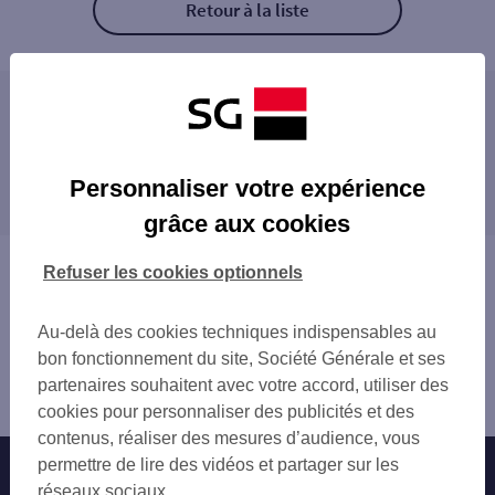
Retour à la liste
Les distributeurs/automates à proximité
CSO BLOTZHEIM
Les distributeurs/automates dans les villes à
CSO BLOTZHEIM 5
Personnaliser votre expérience
proximité
BLOTZHEIM 2 RUE DU GAL SALAN
grâce aux cookies
RANSPACH LE BAS 39 A RUE DE BALE
SAINT-LOUIS
ST LOUIS 8 B RUE DE L AEROPORT
RIXHEIM
Vous êtes ici : Accueil
Refuser les cookies optionnels
SAINT LOUIS
RIEDISHEIM
Trouver une agence bancaire
ST LOUIS 3 AV DE BALE
MULHOUSE
Distributeurs/automates
HYPER U SIERENTZ
Au-delà des cookies techniques indispensables au
Haut-Rhin
KEMBS 60 RUE DU MAL FOCH
bon fonctionnement du site, Société Générale et ses
Blotzheim
ESCHENTZWILLER 6 RUE DE MULHOUSE
partenaires souhaitent avec votre accord, utiliser des
Distributeur/automate CSO BLOTZHEIM 3
E.LECLERC HIRSINGUE
cookies pour personnaliser des publicités et des
RIXHEIM 7 AV DU GAL DE GAULL
contenus, réaliser des mesures d’audience, vous
RIXHEIM
permettre de lire des vidéos et partager sur les
Nos engagements
Nous contacter
ILLFURTH RUE FELDELE
réseaux sociaux.