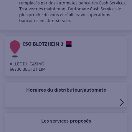
Un service
remplacés par des automates bancaires Cash Services.
Trouvez dès maintenant l’automate Cash Services le
plus proche de vous et réalisez vos opérations
bancaires en libre-service.
CSO BLOTZHEIM 3
Autour de moi
ou
ALLEE DU CASINO
68730
BLOTZHEIM
Ville / Code postal
Horaires du distributeur/automate
Rue
Les services proposés
Rechercher