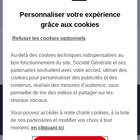
COMPIEGNE
Les distributeurs/automates dans les villes à
COMPIEGNE 4 PL SAINT JACQUES
Personnaliser votre expérience
proximité
COMPIEGNE 1 RUE MAGENTA
grâce aux cookies
GARE SNCF COMPIEGNE
PONT-SAINTE-MAXENCE
COMPIEGNE MARGNY
NOYON
Vous êtes ici : Accueil
Refuser les cookies optionnels
C.CIAL CLAIROIX
VILLERS-COTTERÊTS
Trouver une agence bancaire
MULTIPLEX COMPIEGNE
Distributeurs/automates
LECLERC LA CROIX ST OUEN
Au-delà des cookies techniques indispensables au
Oise
LA CROIX SAINT OUEN
bon fonctionnement du site, Société Générale et ses
Compiègne
THOUROTTE
partenaires souhaitent avec votre accord, utiliser des
Distributeur/automate COMPIEGNE 25 RUE SOLFERINO
ESTREES SAINT DENIS
cookies pour personnaliser des publicités et des
CUISE LA MOTTE
contenus, réaliser des mesures d’audience, vous
TOTAL RESSONS OUEST
permettre de lire des vidéos et partager sur les
Nos engagements
Nous contacter
VERBERIE
réseaux sociaux.
TOTAL RESSONS EST
Particuliers
Autres sites SG
Vous pouvez accéder à notre charte cookies, à la liste
PONT STE MAXENCE 16 RUE HENRI BODCH
Professionnels
de nos partenaires et modifier vos choix à tout
NOYON
moment,
en cliquant ici
.
VILLERS COTTERETS 2 PL DU DOCTEUR M
Entreprises
VILLERS COTTERETS