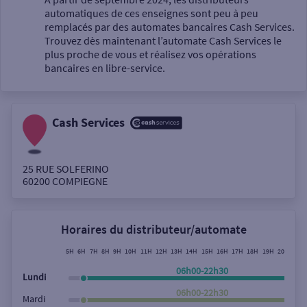
automatiques de ces enseignes sont peu à peu
Un service
remplacés par des automates bancaires Cash Services.
Trouvez dès maintenant l’automate Cash Services le
plus proche de vous et réalisez vos opérations
bancaires en libre-service.
Cash Services
Autour de moi
ou
25 RUE SOLFERINO
60200
COMPIEGNE
Ville / Code postal
Horaires du distributeur/automate
Rue
5H
6H
7H
8H
9H
10H
11H
12H
13H
14H
15H
16H
17H
18H
19H
20H
21H
06h00-22h30
Lundi
06h00-22h30
Mardi