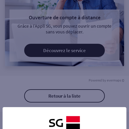
Ouverture de compte à distance
Grâce à l’Appli SG, vous pouvez ouvrir un compte
sans vous déplacer.
Découvrez le service
Powered by
evermaps ©
Retour à la liste
Les distributeurs/automates à proximité