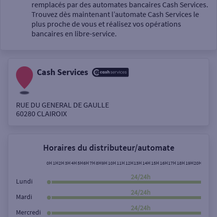
Un service
remplacés par des automates bancaires Cash Services.
Trouvez dès maintenant l’automate Cash Services le
plus proche de vous et réalisez vos opérations
bancaires en libre-service.
Cash Services
Autour de moi
ou
RUE DU GENERAL DE GAULLE
60280
CLAIROIX
Ville / Code postal
Horaires du distributeur/automate
Rue
0H
1H
2H
3H
4H
5H
6H
7H
8H
9H
10H
11H
12H
13H
14H
15H
16H
17H
18H
19H
20H
21H
22
24/24h
Lundi
24/24h
Mardi
Rechercher
24/24h
Mercredi