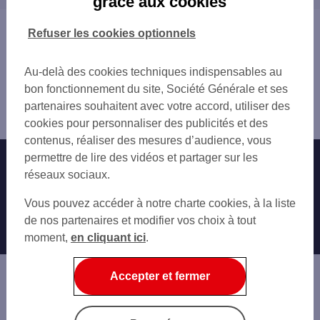
grâce aux cookies
COMPIEGNE 4 PL SAINT JACQUES
COMPIÈGNE
COMPIEGNE
NOYON
Vous êtes ici : Accueil
Refuser les cookies optionnels
COMPIEGNE 1 RUE MAGENTA
PONT-SAINTE-MAXENCE
Trouver une agence bancaire
THOUROTTE
Distributeurs/automates
MULTIPLEX COMPIEGNE
Au-delà des cookies techniques indispensables au
Oise
LECLERC LA CROIX ST OUEN
bon fonctionnement du site, Société Générale et ses
Clairoix
LA CROIX SAINT OUEN
partenaires souhaitent avec votre accord, utiliser des
Distributeur/automate C.CIAL CLAIROIX
CUISE LA MOTTE
cookies pour personnaliser des publicités et des
TOTAL RESSONS OUEST
contenus, réaliser des mesures d’audience, vous
TOTAL RESSONS EST
permettre de lire des vidéos et partager sur les
Nos engagements
Nous contacter
ESTREES SAINT DENIS
réseaux sociaux.
VERBERIE
Particuliers
Autres sites SG
Vous pouvez accéder à notre charte cookies, à la liste
NOYON
Professionnels
de nos partenaires et modifier vos choix à tout
PONT STE MAXENCE 16 RUE HENRI BODCH
moment,
en cliquant ici
.
Entreprises
Associations
Accepter et fermer
Banque privée
Informations légales
Economie Publique