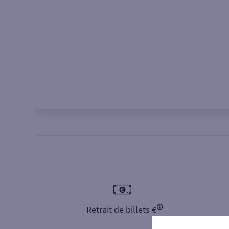
Autour de moi
ou
Retrait de billets €