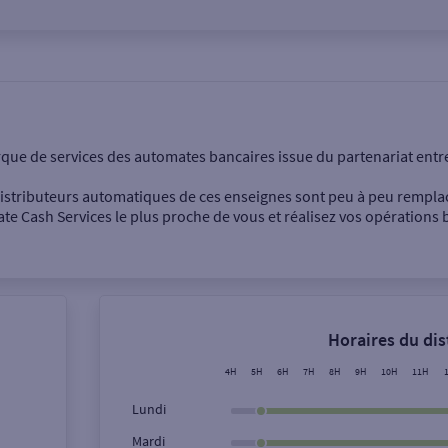
onnel
Entreprise
rque de services des automates bancaires issue du partenariat entr
 distributeurs automatiques de ces enseignes sont peu à peu rempla
e Cash Services le plus proche de vous et réalisez vos opérations b
Dépôt de billets €
Retrait de monnaie
Horaires du di
Dépôt de chèque €
4H
5H
6H
7H
8H
9H
10H
11H
Lundi
Mardi