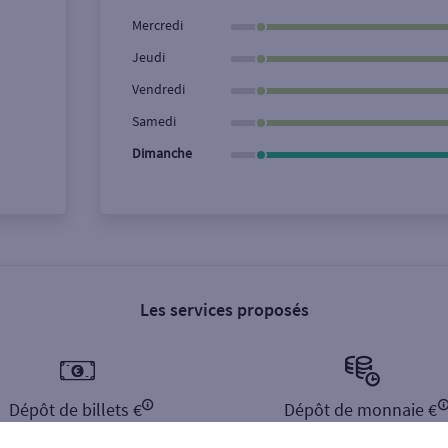
Ville / Code postal
Rue
Mercredi
Jeudi
Vendredi
Samedi
Dimanche
Les services proposés
Dépôt de billets €
Dépôt de monnaie €