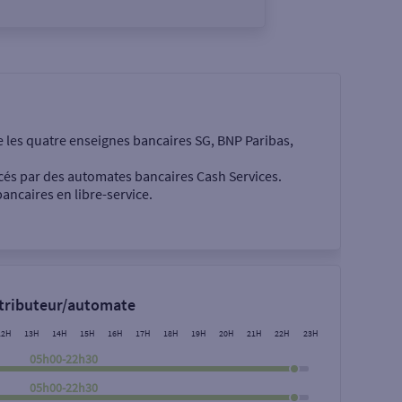
e les quatre enseignes bancaires SG, BNP Paribas,
cés par des automates bancaires Cash Services.
ancaires en libre-service.
 €
stributeur/automate
12H
13H
14H
15H
16H
17H
18H
19H
20H
21H
22H
23H
05h00-22h30
05h00-22h30