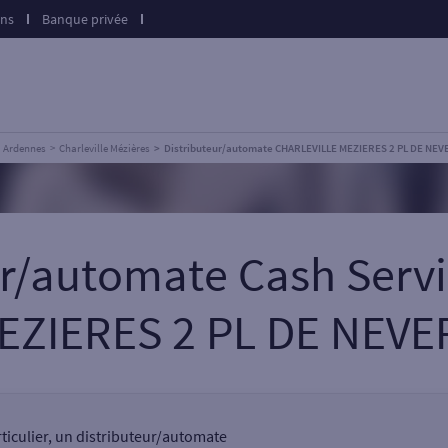
ons
Banque privée
Ardennes
Charleville Mézières
Distributeur/automate CHARLEVILLE MEZIERES 2 PL DE NEV
eur/automate Cash Serv
EZIERES 2 PL DE NEVE
rticulier, un distributeur/automate