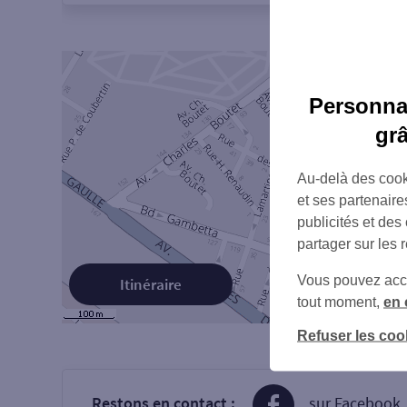
Personnal
gr
Au-delà des cook
et ses partenaire
publicités et des
partager sur les 
Vous pouvez accéd
Itinéraire
tout moment,
en 
Refuser les coo
Restons en contact :
sur Facebook