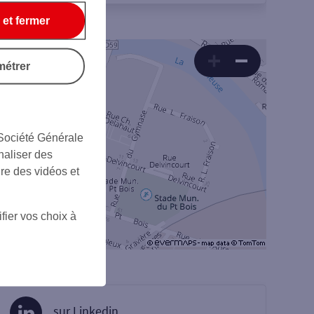
 et fermer
métrer
 Société Générale
naliser des
ire des vidéos et
fier vos choix à
sur Linkedin