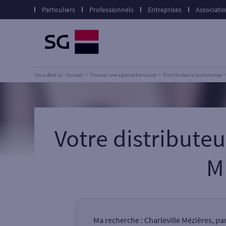
Particuliers
Professionnels
Entreprises
Associati
Vous êtes ici : Accueil
Trouver une agence bancaire
Distributeurs/automates
Votre distribut
M
Ma recherche :
Charleville Mézières, pa