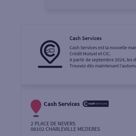
Vous êtes
Particulier
Professi
Cash Services
Cash Services est la nouvelle ma
Ma recherche
Crédit Mutuel et CIC.
A partir de septembre 2024, les
Trouvez dès maintenant l’automat
Une agence
Un service
Retrait de billets €
Cash Services
Dépôt de monnaie €
2 PLACE DE NEVERS
08102
CHARLEVILLE MEZIERES