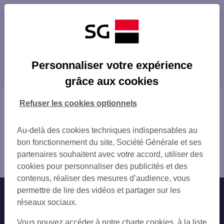
Les distributeurs/automates à proximité
CHARLEVILLE MEZIERES 2 CRS ARISTIDE
Les distributeurs/automates dans les villes à
MAGASIN JEANTEUR CHARLEVILLE
Personnaliser votre expérience
proximité
CHARLEVILLE MEZIERES 2 PL DE NEVERS
grâce aux cookies
CHARLEVILLE MEZIERES 14 AV D ARCHES
SEDAN
CHARLEVILLE MOHON
Vous êtes ici : Accueil
Refuser les cookies optionnels
CHARLEVILLE MEZIERES 2 RUE BAUDIN
Trouver une agence bancaire
SEDAN
Distributeurs/automates
SEDAN 5 AV DU MAL LECLERC
Au-delà des cookies techniques indispensables au
Ardennes
bon fonctionnement du site, Société Générale et ses
Charleville Mézières
partenaires souhaitent avec votre accord, utiliser des
Distributeur/automate CHARLEVILLE J JAURES
cookies pour personnaliser des publicités et des
contenus, réaliser des mesures d’audience, vous
permettre de lire des vidéos et partager sur les
Nos engagements
Nous contacter
réseaux sociaux.
Particuliers
Autres sites SG
Vous pouvez accéder à notre charte cookies, à la liste