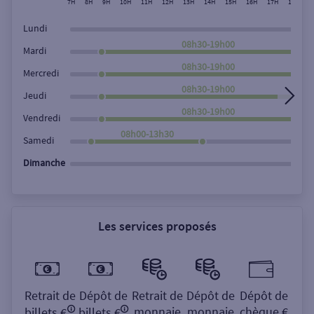
7H
8H
9H
10H
11H
12H
13H
14H
15H
16H
17H
18H
1
Rechercher
Lundi
08h30-19h00
Mardi
08h30-19h00
Mercredi
08h30-19h00
Jeudi
08h30-19h00
Vendredi
08h00-13h30
Samedi
Dimanche
Les services proposés
Retrait de
Dépôt de
Retrait de
Dépôt de
Dépôt de
monnaie
monnaie
chèque €
billets €
billets €