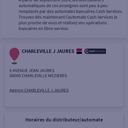
automatiques de ces enseignes sont peu à peu
Un service
remplacés par des automates bancaires Cash Services.
Trouvez dès maintenant l’automate Cash Services le
plus proche de vous et réalisez vos opérations
bancaires en libre-service.
CHARLEVILLE J JAURES
Autour de moi
ou
5 AVENUE JEAN JAURES
08000
CHARLEVILLE MEZIERES
Ville / Code postal
Agence CHARLEVILLE J JAURES
Rue
Horaires du distributeur/automate