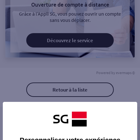
Ouverture de compte à distance
Grâce à l’Appli SG, vous pouvez ouvrir un compte
sans vous déplacer.
Découvrez le service
Powered by
evermaps ©
Retour à la liste
Les distributeurs/automates à proximité
EU CONQUERANT
Les distributeurs/automates dans les villes à
FRIVILLE ESCARBOTIN 2 B RUE ISAIE S