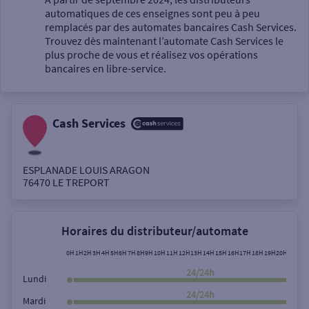
automatiques de ces enseignes sont peu à peu
Un service
remplacés par des automates bancaires Cash Services.
Trouvez dès maintenant l’automate Cash Services le
plus proche de vous et réalisez vos opérations
bancaires en libre-service.
Cash Services
Autour de moi
ou
ESPLANADE LOUIS ARAGON
76470
LE TREPORT
Ville / Code postal
Horaires du distributeur/automate
Rue
0H
1H
2H
3H
4H
5H
6H
7H
8H
9H
10H
11H
12H
13H
14H
15H
16H
17H
18H
19H
20H
21H
22
24/24h
Lundi
24/24h
Mardi