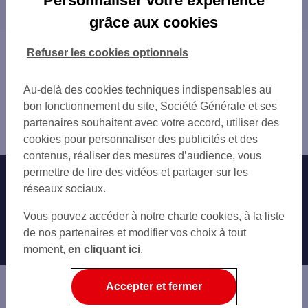
Personnaliser votre expérience
proximité
FRESSENNEVILLE 2 RUE ROGER SALENGRO
grâce aux cookies
BLANGY SUR BRESLE MIT
ST VALERY SUR SOMME 43 RUE DE LA FE
Vous êtes ici : Accueil
Refuser les cookies optionnels
Trouver une agence bancaire
Distributeurs/automates
Au-delà des cookies techniques indispensables au
Seine-Maritime
bon fonctionnement du site, Société Générale et ses
le Tréport
partenaires souhaitent avec votre accord, utiliser des
Distributeur/automate CASINO DE TREPORT/ILOT 2
cookies pour personnaliser des publicités et des
contenus, réaliser des mesures d’audience, vous
permettre de lire des vidéos et partager sur les
Nos engagements
Nous contacter
réseaux sociaux.
Particuliers
Autres sites SG
Vous pouvez accéder à notre charte cookies, à la liste
Professionnels
de nos partenaires et modifier vos choix à tout
moment,
en cliquant ici
.
Entreprises
Associations
Accepter et fermer
Banque privée