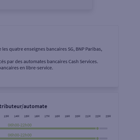
e les quatre enseignes bancaires SG, BNP Paribas,
cés par des automates bancaires Cash Services.
ancaires en libre-service.
 €
stributeur/automate
13H
14H
15H
16H
17H
18H
19H
20H
21H
22H
23H
06h00-22h00
06h00-22h00