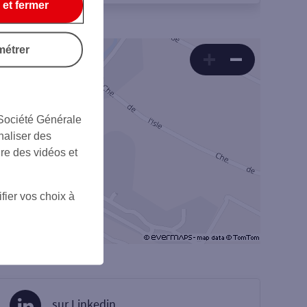
 et fermer
métrer
 Société Générale
naliser des
ire des vidéos et
fier vos choix à
sur Linkedin