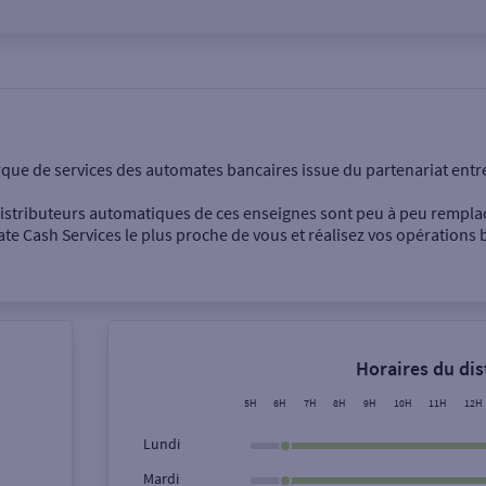
onnel
Entreprise
rque de services des automates bancaires issue du partenariat entr
 distributeurs automatiques de ces enseignes sont peu à peu rempla
e Cash Services le plus proche de vous et réalisez vos opérations b
Dépôt de billets €
Retrait de monnaie
Horaires du di
Dépôt de chèque €
5H
6H
7H
8H
9H
10H
11H
12H
Lundi
Mardi