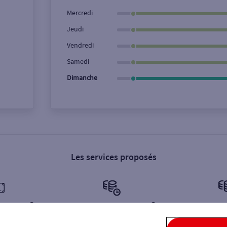
Ville / Code postal
Rue
Mercredi
Jeudi
Vendredi
Samedi
Dimanche
Les services proposés
illets €
Retrait de monnaie €
Dépôt de 