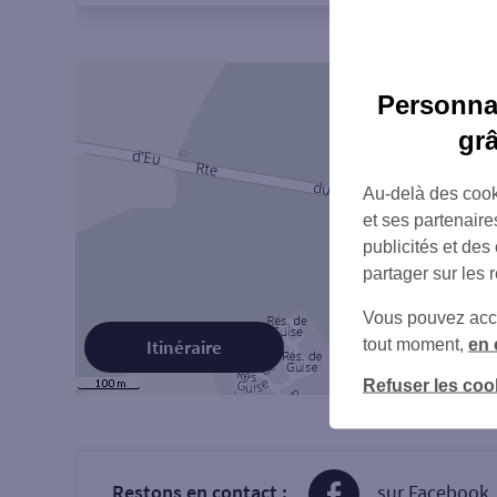
Personnal
gr
Au-delà des cook
et ses partenaire
publicités et des
partager sur les 
Vous pouvez accéd
tout moment,
en 
Itinéraire
Refuser les coo
Restons en contact :
sur Facebook