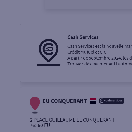
Vous êtes
Particulier
Professi
Cash Services
Cash Services est la nouvelle ma
Ma recherche
Crédit Mutuel et CIC.
A partir de septembre 2024, les
Trouvez dès maintenant l’automat
Une agence
Un service
Retrait de billets €
EU CONQUERANT
Dépôt de monnaie €
2 PLACE GUILLAUME LE CONQUERANT
76260
EU