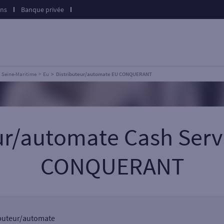
ons
Banque privée
Seine-Maritime
Eu
Distributeur/automate EU CONQUERANT
ur/automate Cash Serv
CONQUERANT
ributeur/automate