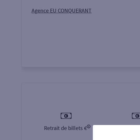
Autour de moi
ou
Agence EU CONQUERANT
Retrait de billets €
Dépôt de b