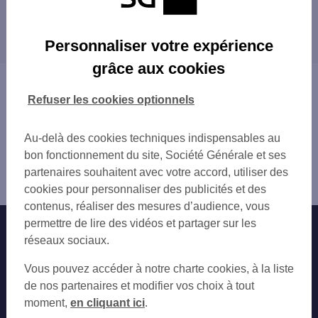
CAMBRAI LORRAINE
Les distributeurs/automates dans les villes à
CAMBRAI 24 RUE DU GAL DE GAULLE
proximité
CAMBRAI 58 AV DE LA VICTOIRE
Personnaliser votre expérience
CORA CAMBRAI
CAUDRY
grâce aux cookies
AVESNES LES AUBERT 13 RUE CAMELINAT
ANICHE
Vous êtes ici : Accueil
BOUCHAIN 98 RUE HENRI BOCQUET
DOUCHY-LES-MINES
Trouver une agence bancaire
Refuser les cookies optionnels
CAUDRY 12 PL EUGENE FIEVET
DENAIN
Distributeurs/automates
CAUDRY 9 RUE GAMBETTA
Nord
Au-delà des cookies techniques indispensables au
ECOURT SAINT QUENTIN
Cambrai
bon fonctionnement du site, Société Générale et ses
VILLERS OUTREAUX
Distributeur/automate CAMBRAI 11 RUE D ALSACE
partenaires souhaitent avec votre accord, utiliser des
SOLESMES 5 RUE EMILE DUEE
LORRAINE
cookies pour personnaliser des publicités et des
SOMAIN 181 BD LOUISE MICHEL
contenus, réaliser des mesures d’audience, vous
DENAIN 96 RUE DE VILLARS
permettre de lire des vidéos et partager sur les
Nos engagements
Nous contacter
DENAIN VILLARS
réseaux sociaux.
SIN LE NOBLE
Particuliers
AVIA LA SENTINELLE EST
Autres sites SG
Vous pouvez accéder à notre charte cookies, à la liste
VITRY EN ARTOIS 2 RUE DE LA GARE
Professionnels
de nos partenaires et modifier vos choix à tout
C.CIAL AULNOY VALENCIENNES
moment,
en cliquant ici
.
Entreprises