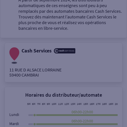
automatiques de ces enseignes sont peu à peu
Un service
remplacés par des automates bancaires Cash Services.
Trouvez dès maintenant l’automate Cash Services le
plus proche de vous et réalisez vos opérations
bancaires en libre-service.
Cash Services
Autour de moi
ou
11 RUE D ALSACE LORRAINE
59400
CAMBRAI
Ville / Code postal
Horaires du distributeur/automate
Rue
5H
6H
7H
8H
9H
10H
11H
12H
13H
14H
15H
16H
17H
18H
19H
20H
21H
06h00-22h00
Lundi
06h00-22h00
Mardi