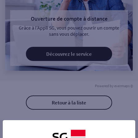
Ouverture de compte à distance
Grâce à l’Appli SG, vous pouvez ouvrir un compte
sans vous déplacer.
Découvrez le service
Powered by
evermaps ©
Retour à la liste
Les distributeurs/automates à proximité