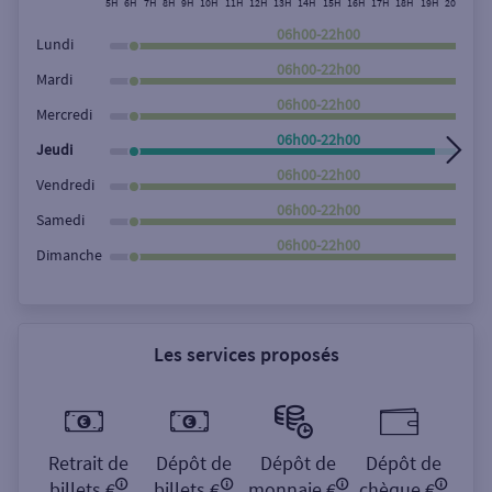
5H
6H
7H
8H
9H
10H
11H
12H
13H
14H
15H
16H
17H
18H
19H
20H
21H
Rechercher
06h00-22h00
Lundi
06h00-22h00
Mardi
06h00-22h00
Mercredi
06h00-22h00
Jeudi
06h00-22h00
Vendredi
06h00-22h00
Samedi
06h00-22h00
Dimanche
Les services proposés
Retrait de
Dépôt de
Dépôt de
Dépôt de
billets €
billets €
monnaie €
chèque €