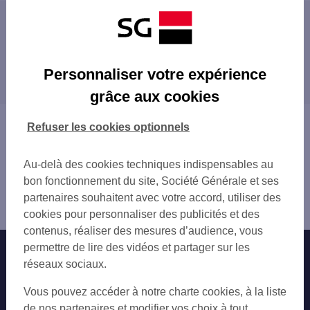
Les distributeurs/automates à proximité
DENAIN 96 RUE DE VILLARS
Les distributeurs/automates dans les villes à
AVIA LA SENTINELLE EST
Personnaliser votre expérience
proximité
BOUCHAIN 98 RUE HENRI BOCQUET
grâce aux cookies
SOMAIN 181 BD LOUISE MICHEL
DOUCHY-LES-MINES
SOMAIN JAURES
SOMAIN
Vous êtes ici : Accueil
Refuser les cookies optionnels
SOMAIN 2 RUE SUZANNE LANOY
ANZIN
Trouver une agence bancaire
C.CIAL AULNOY VALENCIENNES
RAISMES
Distributeurs/automates
ANZIN 161 AV ANATOLE FRANCE
Au-delà des cookies techniques indispensables au
VALENCIENNES
Nord
RAISMES 31 GD PL
bon fonctionnement du site, Société Générale et ses
ANICHE
Denain
GARE SNCF VALENCIENNES
partenaires souhaitent avec votre accord, utiliser des
MARLY
Distributeur/automate DENAIN VILLARS
GARE SNCF VALENCIENNES
cookies pour personnaliser des publicités et des
SAINT-SAULVE
VALENCIENNES CLEM
contenus, réaliser des mesures d’audience, vous
BRUAY-SUR-L'ESCAUT
C.CIAL VALENCIENNES
permettre de lire des vidéos et partager sur les
Nos engagements
Nous contacter
SAINT-AMAND-LES-EAUX
VALENCIENNES 2 RUE DE LA POSTE
réseaux sociaux.
VIEUX-CONDÉ
VALENCIENNES 11 AV D AMSTERDAM
Particuliers
CAMBRAI
Autres sites SG
Vous pouvez accéder à notre charte cookies, à la liste
VALENCIENNES 11 AV D AMSTERDAM
Professionnels
de nos partenaires et modifier vos choix à tout