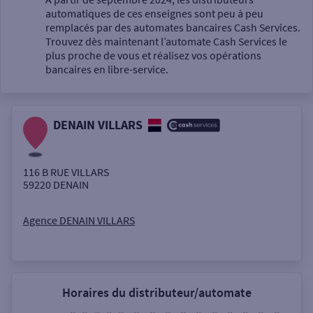
automatiques de ces enseignes sont peu à peu
Un service
remplacés par des automates bancaires Cash Services.
Trouvez dès maintenant l’automate Cash Services le
plus proche de vous et réalisez vos opérations
bancaires en libre-service.
DENAIN VILLARS
Autour de moi
ou
116 B RUE VILLARS
59220
DENAIN
Ville / Code postal
Agence DENAIN VILLARS
Rue
Horaires du distributeur/automate