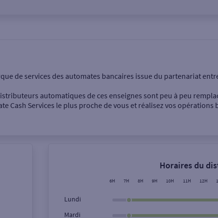
onnel
Entreprise
rque de services des automates bancaires issue du partenariat entr
 distributeurs automatiques de ces enseignes sont peu à peu rempla
e Cash Services le plus proche de vous et réalisez vos opérations b
Dépôt de billets €
Retrait de monnaie
Horaires du di
Dépôt de chèque €
6H
7H
8H
9H
10H
11H
12H
Lundi
Mardi