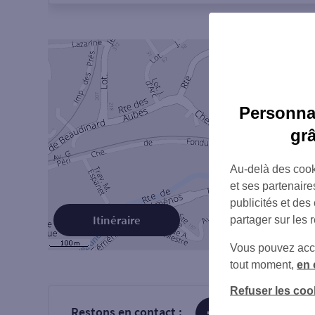
Personnal
gr
Au-delà des cook
et ses partenaire
publicités et des
Itinéraire
partager sur les 
Vous pouvez accéd
tout moment,
en 
Refuser les coo
Restons en contact :
sur Facebook