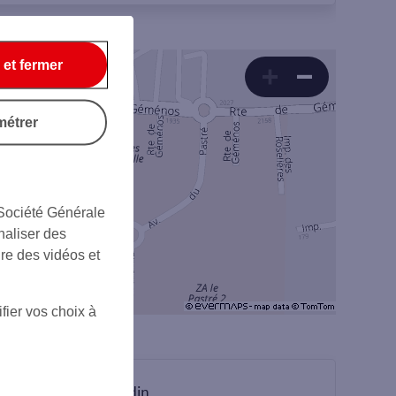
 et fermer
métrer
 Société Générale
naliser des
ire des vidéos et
fier vos choix à
sur Linkedin