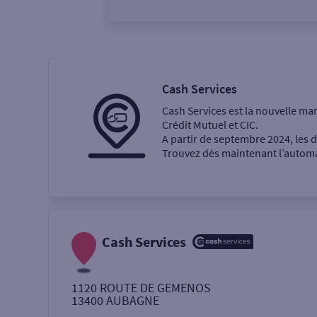
Vous êtes
Particulier
Professi
Cash Services
Cash Services est la nouvelle ma
Ma recherche
Crédit Mutuel et CIC.
A partir de septembre 2024, les
Trouvez dès maintenant l’automat
Une agence
Un service
Retrait de billets €
Cash Services
Dépôt de monnaie €
1120 ROUTE DE GEMENOS
13400
AUBAGNE