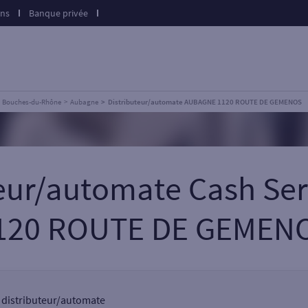
ons
Banque privée
Bouches-du-Rhône
Aubagne
Distributeur/automate AUBAGNE 1120 ROUTE DE GEMENOS
teur/automate Cash S
120 ROUTE DE GEMEN
n distributeur/automate