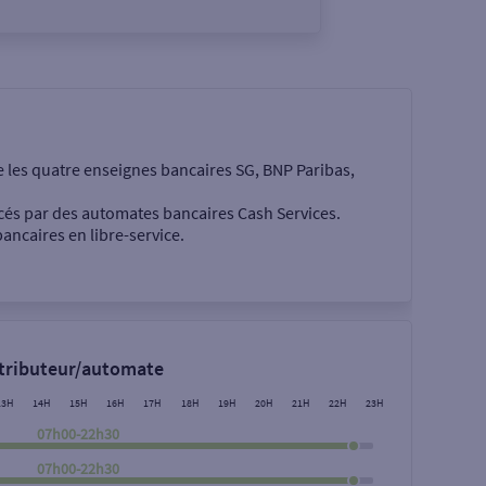
e les quatre enseignes bancaires SG, BNP Paribas,
cés par des automates bancaires Cash Services.
ancaires en libre-service.
 €
stributeur/automate
13H
14H
15H
16H
17H
18H
19H
20H
21H
22H
23H
07h00-22h30
07h00-22h30