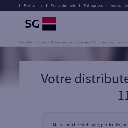
Particuliers
Professionnels
Entreprises
Associati
Vous êtes ici : Accueil
Trouver une agence bancaire
Distributeurs/automates
Votre distribu
1
Ma recherche :
Aubagne, particulier, u