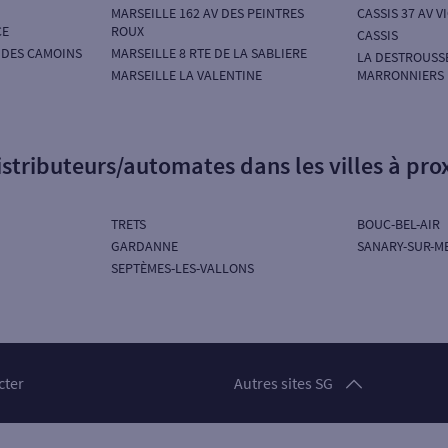
MARSEILLE 162 AV DES PEINTRES
CASSIS 37 AV 
CE
ROUX
CASSIS
 DES CAMOINS
MARSEILLE 8 RTE DE LA SABLIERE
LA DESTROUSSE
MARSEILLE LA VALENTINE
MARRONNIERS
istributeurs/automates dans les villes à pro
TRETS
BOUC-BEL-AIR
GARDANNE
SANARY-SUR-M
SEPTÈMES-LES-VALLONS
Particuliers
cter
Autres sites SG
Professionnels
Entreprises