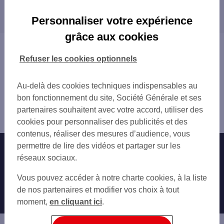
Les distributeurs/automates dans les villes à
MONTROUGE 110 AV DE LA REPUBLIQUE
proximité
MONTROUGE MAIRIE
Personnaliser votre expérience
BAGNEUX 34 AV HENRI BARBUSSE
MONTROUGE
grâce aux cookies
CACHAN CARNOT
GENTILLY
Vous êtes ici : Accueil
MONTROUGE JAURES VERDIER
CACHAN
Trouver une agence bancaire
Refuser les cookies optionnels
GENTILLY
BAGNEUX
Distributeurs/automates
BAGNEUX PASTEUR
LE KREMLIN-BICÊTRE
Val-de-Marne
Au-delà des cookies techniques indispensables au
PARIS PORTE CHATILLON
MALAKOFF
Arcueil
bon fonctionnement du site, Société Générale et ses
PARIS ALESIA
VILLEJUIF
Distributeur/automate ARCUEIL 25 AV DU PDT
partenaires souhaitent avec votre accord, utiliser des
LE KREMLIN BICETRE CHARLES GIDE
IVRY-SUR-SEINE
SALVADOR ALLEN
cookies pour personnaliser des publicités et des
CACHAN
VANVES
contenus, réaliser des mesures d’audience, vous
PARIS 1 AV REILLE
CHÂTILLON
permettre de lire des vidéos et partager sur les
Nos engagements
Nous contacter
CACHAN A BRIAND
BOURG-LA-REINE
réseaux sociaux.
INSTITUT GUSTAVE ROUSSY
FONTENAY-AUX-ROSES
Particuliers
LE KREMLIN BICETRE
Autres sites SG
L'HAŸ-LES-ROSES
Vous pouvez accéder à notre charte cookies, à la liste
CHATILLON 198 AV DE PARIS
ISSY-LES-MOULINEAUX
Professionnels
de nos partenaires et modifier vos choix à tout
PARIS TOLBIAC
SCEAUX
moment,
en cliquant ici
.
Entreprises
MALAKOFF HOTEL DE VILLE
CHEVILLY-LARUE
VITRY-SUR-SEINE
Associations