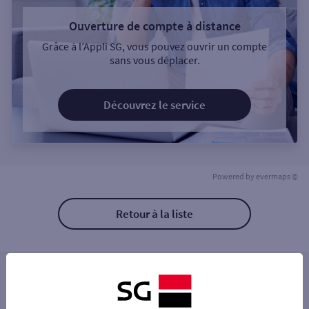
Ouverture de compte à distance
Grâce à l’Appli SG, vous pouvez ouvrir un compte
sans vous déplacer.
Découvrez le service
Powered by
evermaps ©
Retour à la liste
Les distributeurs/automates à proximité
MONTROUGE 81 AV DE LA REPUBLIQUE