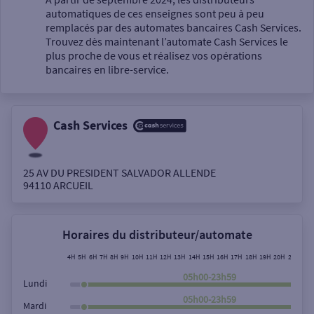
automatiques de ces enseignes sont peu à peu
Un service
remplacés par des automates bancaires Cash Services.
Trouvez dès maintenant l’automate Cash Services le
plus proche de vous et réalisez vos opérations
bancaires en libre-service.
Cash Services
Autour de moi
ou
25 AV DU PRESIDENT SALVADOR ALLENDE
94110
ARCUEIL
Ville / Code postal
Horaires du distributeur/automate
Rue
4H
5H
6H
7H
8H
9H
10H
11H
12H
13H
14H
15H
16H
17H
18H
19H
20H
21H
22H
05h00-23h59
Lundi
05h00-23h59
Mardi