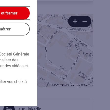
 et fermer
métrer
 Société Générale
naliser des
ire des vidéos et
fier vos choix à
sur Linkedin