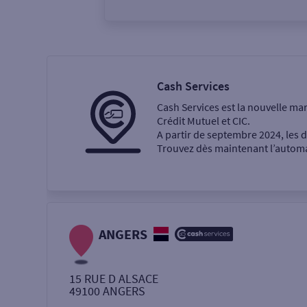
Vous êtes
Particulier
Professi
Cash Services
Cash Services est la nouvelle ma
Ma recherche
Crédit Mutuel et CIC.
A partir de septembre 2024, les
Trouvez dès maintenant l’automat
Une agence
Un service
Retrait de billets €
ANGERS
Dépôt de monnaie €
15 RUE D ALSACE
49100
ANGERS