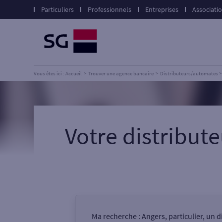
Particuliers
Professionnels
Entreprises
Associati
Vous êtes ici : Accueil
Trouver une agence bancaire
Distributeurs/automates
Votre distribu
Ma recherche :
Angers, particulier, un 