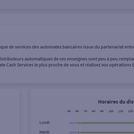
onnel
Entreprise
rque de services des automates bancaires issue du partenariat entr
 distributeurs automatiques de ces enseignes sont peu à peu rempla
e Cash Services le plus proche de vous et réalisez vos opérations b
Dépôt de billets €
Retrait de monnaie
Horaires du di
Dépôt de chèque €
5H
6H
7H
8H
9H
10H
11H
12H
Lundi
Mardi