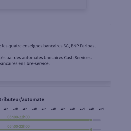
e les quatre enseignes bancaires SG, BNP Paribas,
cés par des automates bancaires Cash Services.
ancaires en libre-service.
 €
stributeur/automate
13H
14H
15H
16H
17H
18H
19H
20H
21H
22H
23H
06h00-22h00
06h00-22h00