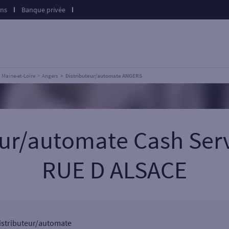
ons
Banque privée
Maine-et-Loire
Angers
Distributeur/automate ANGERS
teur/automate Cash Ser
RUE D ALSACE
distributeur/automate