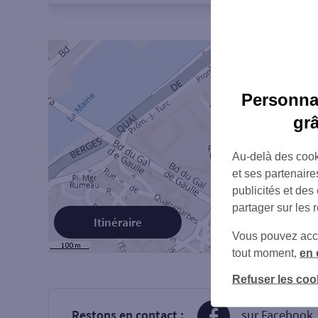
Personnal
gr
Au-delà des cook
et ses partenaire
publicités et des
partager sur les 
Itinéraire
Vous pouvez accéd
tout moment,
en 
Refuser les coo
Restons en contact :
sur Facebook