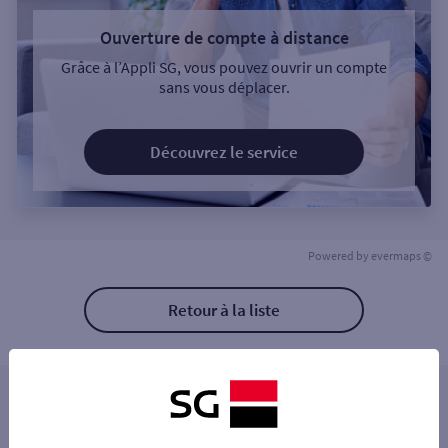
Ouverture de compte à distance
Grâce à l’Appli SG, vous pouvez ouvrir un compte
sans vous déplacer.
Découvrez le service
Powered by
evermaps ©
Retour à la liste
Les distributeurs/automates à proximité
GARE SNCF ANGERS