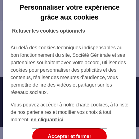
Les distributeurs/automates dans les villes à
GARE SNCF ANGERS
Personnaliser votre expérience
proximité
ANGERS 41 BD DU MAL FOCH
grâce aux cookies
ANGERS LA FAYETTE
AVRILLÉ
ANGERS
LES PONTS-DE-CÉ
Vous êtes ici : Accueil
Refuser les cookies optionnels
ANGERS 1 PL DE LORRAINE
TRÉLAZÉ
Trouver une agence bancaire
ANGERS RES LES PLANTES 27 BD SAINT
Distributeurs/automates
ANGERS 17 PL DU DOCTEUR BICHON
Au-delà des cookies techniques indispensables au
Maine-et-Loire
ANGERS 67 BD EUGENE CHAUMIN
bon fonctionnement du site, Société Générale et ses
Angers
C.CIAL 2 CROIX ANGERS
partenaires souhaitent avec votre accord, utiliser des
Distributeur/automate ANGERS 6 PL DE LA VISITATION
ANGERS JUSTICES
cookies pour personnaliser des publicités et des
LEROY MERLIN ANGERS
contenus, réaliser des mesures d’audience, vous
AVRILLE 30 B AV PIERRE MENDES FR
permettre de lire des vidéos et partager sur les
Nos engagements
Nous contacter
TRELAZE 220 AV PIERRE MENDES FRA
réseaux sociaux.
ANGERS CCAL MOLLIERE RUE MICHEL SEU
Particuliers
Autres sites SG
Vous pouvez accéder à notre charte cookies, à la liste
ST BARTHELEMY D'ANJOU 11 RUE DE VER
Professionnels
de nos partenaires et modifier vos choix à tout
AVRILLE 118-120 AV PIERRE MENDES FR
moment,
en cliquant ici
.
ESSO ANGERS SUD
Entreprises
BRIOLLAY
Associations
Accepter et fermer