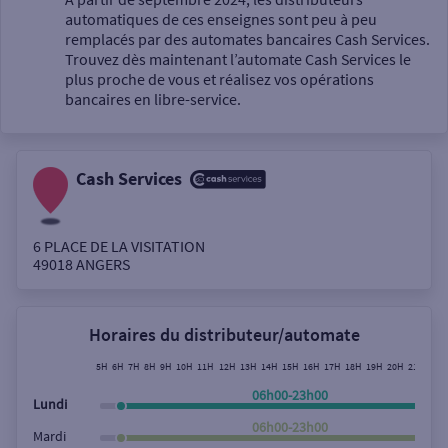
automatiques de ces enseignes sont peu à peu
Un service
remplacés par des automates bancaires Cash Services.
Trouvez dès maintenant l’automate Cash Services le
plus proche de vous et réalisez vos opérations
bancaires en libre-service.
Cash Services
Autour de moi
ou
6 PLACE DE LA VISITATION
49018
ANGERS
Ville / Code postal
Horaires du distributeur/automate
Rue
5H
6H
7H
8H
9H
10H
11H
12H
13H
14H
15H
16H
17H
18H
19H
20H
21H
22H
06h00-23h00
Lundi
06h00-23h00
Mardi