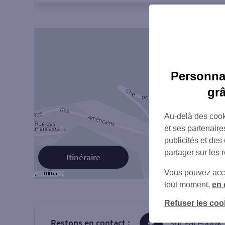
Personnal
gr
Au-delà des cook
et ses partenaire
publicités et des
partager sur les 
Itinéraire
Vous pouvez accéd
tout moment,
en 
Refuser les coo
Restons en contact :
sur Facebook