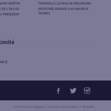
SAINT MARTIN
THIONVILLE 123 RUE DE MEILBOURG
 DE L EGLISE
MOYEUVRE GRANDE 6 AV MAURICE
THOREZ
DU PRESIDENT
ximité
-METZ
Informations légales
Gestion des cookies
Sécurité