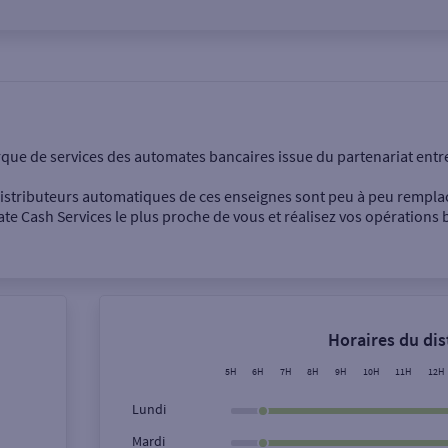
onnel
Entreprise
rque de services des automates bancaires issue du partenariat entr
 distributeurs automatiques de ces enseignes sont peu à peu rempla
e Cash Services le plus proche de vous et réalisez vos opérations b
Dépôt de billets €
Retrait de monnaie
Horaires du di
Dépôt de chèque €
5H
6H
7H
8H
9H
10H
11H
12H
Lundi
Mardi