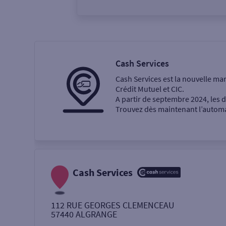
Vous êtes
Particulier
Professi
Cash Services
Cash Services est la nouvelle ma
Ma recherche
Crédit Mutuel et CIC.
A partir de septembre 2024, les
Trouvez dès maintenant l’automat
Une agence
Un service
Retrait de billets €
Cash Services
Dépôt de monnaie €
112 RUE GEORGES CLEMENCEAU
57440
ALGRANGE