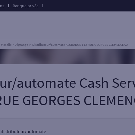
ons
Banque privée
Moselle
Algrange
Distributeur/automate ALGRANGE 112 RUE GEORGES CLEMENCEAU
teur/automate Cash Se
RUE GEORGES CLEME
n distributeur/automate