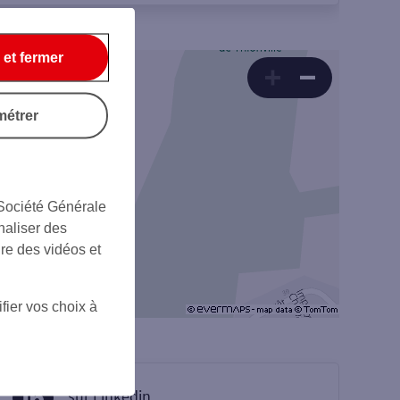
 et fermer
métrer
 Société Générale
naliser des
ire des vidéos et
fier vos choix à
sur Linkedin