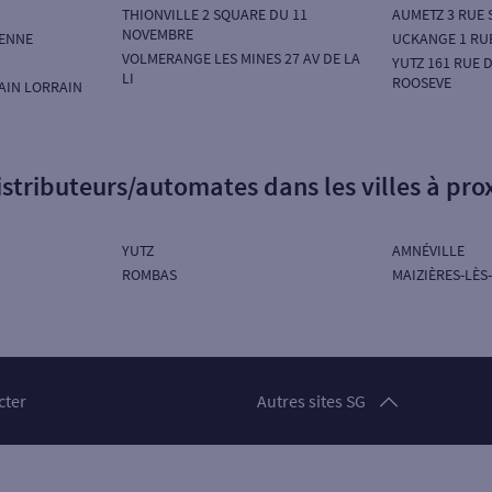
THIONVILLE 2 SQUARE DU 11
AUMETZ 3 RUE 
NOVEMBRE
RENNE
UCKANGE 1 RUE
VOLMERANGE LES MINES 27 AV DE LA
YUTZ 161 RUE 
LI
ROOSEVE
AIN LORRAIN
istributeurs/automates dans les villes à pro
YUTZ
AMNÉVILLE
ROMBAS
MAIZIÈRES-LÈS
Particuliers
cter
Autres sites SG
Professionnels
Entreprises