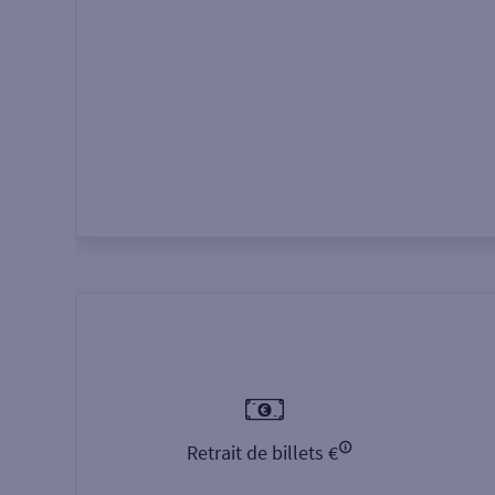
Autour de moi
ou
Retrait de billets €