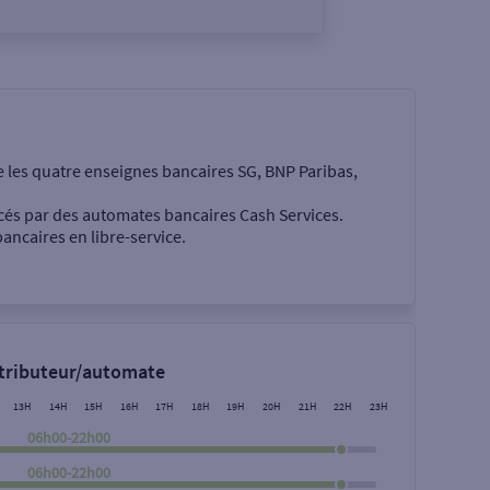
e les quatre enseignes bancaires SG, BNP Paribas,
cés par des automates bancaires Cash Services.
ancaires en libre-service.
 €
stributeur/automate
13H
14H
15H
16H
17H
18H
19H
20H
21H
22H
23H
06h00-22h00
06h00-22h00