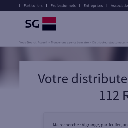
Particuliers
Professionnels
Entreprises
Associati
Vous êtes ici : Accueil
Trouver une agence bancaire
Distributeurs/automates
Votre distribu
112 
Ma recherche :
Algrange, particulier, u