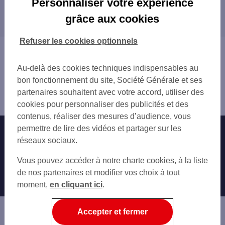
Personnaliser votre expérience
Les distributeurs/automates dans les
FLORANGE
grâce aux cookies
départements limitrophes
FAMECK
HAYANGE
54 MEURTHE-ET-MOSELLE
Refuser les cookies optionnels
AMNÉVILLE
67 BAS-RHIN
Vous êtes ici : Accueil
ROMBAS
Trouver une agence bancaire
MAIZIÈRES-LÈS-METZ
Au-delà des cookies techniques indispensables au
Distributeurs/automates
bon fonctionnement du site, Société Générale et ses
Moselle
partenaires souhaitent avec votre accord, utiliser des
Thionville
cookies pour personnaliser des publicités et des
contenus, réaliser des mesures d’audience, vous
permettre de lire des vidéos et partager sur les
Nos engagements
Nous contacter
réseaux sociaux.
Particuliers
Autres sites SG
Vous pouvez accéder à notre charte cookies, à la liste
Professionnels
de nos partenaires et modifier vos choix à tout
moment,
en cliquant ici
.
Entreprises
Associations
Accepter et fermer
Banque privée