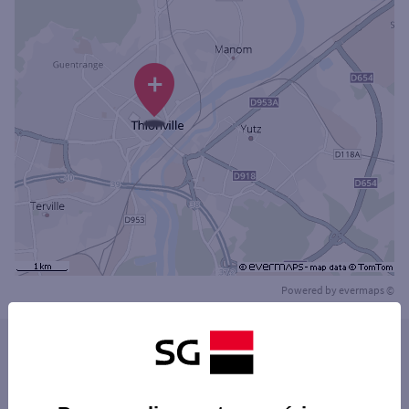
+
Powered by
evermaps ©
Les distributeurs/automates dans les villes à
proximité
YUTZ