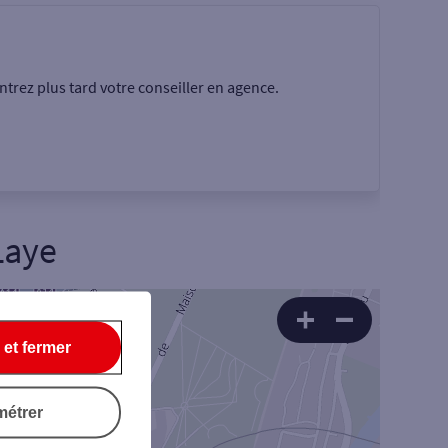
trez plus tard votre conseiller en agence.
Laye
Rechercher
 et fermer
métrer