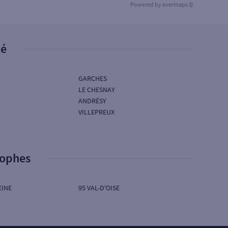
Powered by
evermaps ©
té
GARCHES
LE CHESNAY
ANDRÉSY
VILLEPREUX
rophes
EINE
95 VAL-D'OISE