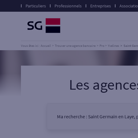
Particuliers
Professionnels
Entreprises
Associati
Vous êtes ici : Accueil
Trouver une agence bancaire
Pro
Yvelines
Saint Ger
Les agenc
Ma recherche :
Saint Germain en Laye, 
Vous êtes