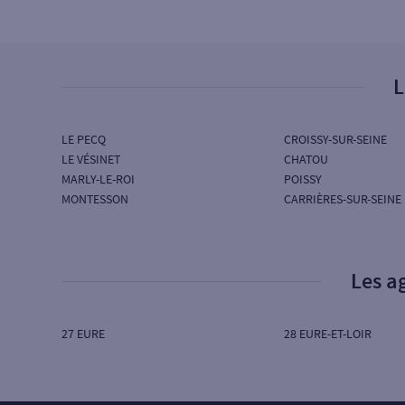
RUE DE L'AURORE
78100 ST GERMAIN EN LAYE
Fermé
L
LE PECQ
CROISSY-SUR-SEINE
LE VÉSINET
CHATOU
MARLY-LE-ROI
POISSY
MONTESSON
CARRIÈRES-SUR-SEINE
Les a
27 EURE
28 EURE-ET-LOIR