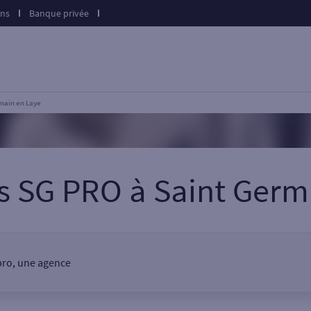
ons
Banque privée
main en Laye
es SG PRO
à
Saint Germ
pro, une agence