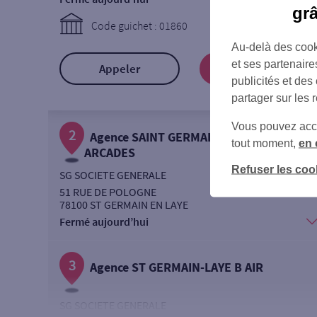
gr
Code guichet : 01860
Au-delà des cook
et ses partenaire
Appeler
Prendre RDV
publicités et des
partager sur les 
Vous pouvez accéd
2
Agence SAINT GERMAIN LAYE
tout moment,
en 
ARCADES
Refuser les coo
SG SOCIETE GENERALE
51 RUE DE POLOGNE
78100 ST GERMAIN EN LAYE
Fermé aujourd’hui
3
Agence ST GERMAIN-LAYE B AIR
SG SOCIETE GENERALE