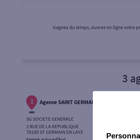
Particulier
Professi
Gagnez du temps, ouvrez en ligne votre pr
Ma recherche
Une agence
Un serv
3 a
Ouverte le samedi
1
Autour de moi
Agence SAINT GERMAIN EN LAYE
ou
SG SOCIETE GENERALE
2 RUE DE LA REPUBLIQUE
78100 ST GERMAIN EN LAYE
Personnal
Fermé aujourd’hui