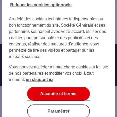
14 CALVADOS
Refuser les cookies optionnels
27 EURE
Vous êtes ici : Accueil
60 OISE
Trouver une agence bancaire
Au-delà des cookies techniques indispensables au
80 SOMME
Pro
bon fonctionnement du site, Société Générale et ses
Seine-Maritime
partenaires souhaitent avec votre accord, utiliser des
Montivilliers
cookies pour personnaliser des publicités et des
contenus, réaliser des mesures d’audience, vous
permettre de lire des vidéos et partager sur les
Nos engagements
Nous contacter
réseaux sociaux.
Particuliers
Autres sites SG
Vous pouvez accéder à notre charte cookies, à la liste
Professionnels
de nos partenaires et modifier vos choix à tout
moment,
en cliquant ici
.
Entreprises
Associations
Accepter et fermer
Banque privée
Informations légales
Economie Publique
Paramétrer
Gestion des cookies