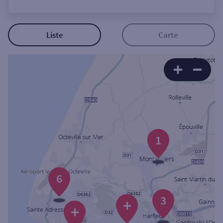
Ouverte le lundi
Coffre-fort
Liste
Carte
Autour de moi
ou
Ville / Code postal
1
Rue
6
Rechercher
3
+
+